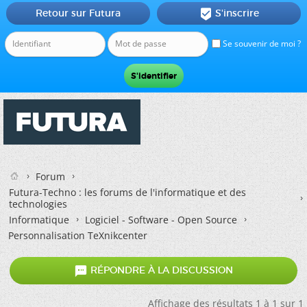
Retour sur Futura
S'inscrire

Se souvenir de moi ?
Forum
Futura-Techno : les forums de l'informatique et des
technologies
Informatique
Logiciel - Software - Open Source
Personnalisation TeXnikcenter

RÉPONDRE À LA DISCUSSION
Affichage des résultats 1 à 1 sur 1