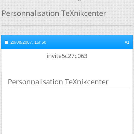
Personnalisation TeXnikcenter
29/08/2007,
15h50
#1
invite5c27c063
Personnalisation TeXnikcenter