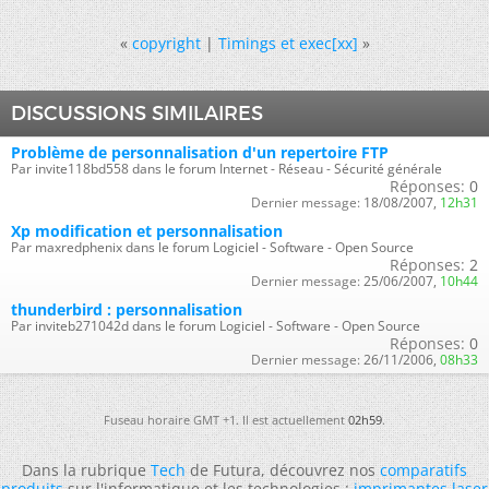
«
copyright
|
Timings et exec[xx]
»
DISCUSSIONS SIMILAIRES
Problème de personnalisation d'un repertoire FTP
Par invite118bd558 dans le forum Internet - Réseau - Sécurité générale
Réponses:
0
Dernier message:
18/08/2007,
12h31
Xp modification et personnalisation
Par maxredphenix dans le forum Logiciel - Software - Open Source
Réponses:
2
Dernier message:
25/06/2007,
10h44
thunderbird : personnalisation
Par inviteb271042d dans le forum Logiciel - Software - Open Source
Réponses:
0
Dernier message:
26/11/2006,
08h33
Fuseau horaire GMT +1. Il est actuellement
02h59
.
Dans la rubrique
Tech
de Futura, découvrez nos
comparatifs
produits
sur l'informatique et les technologies :
imprimantes laser