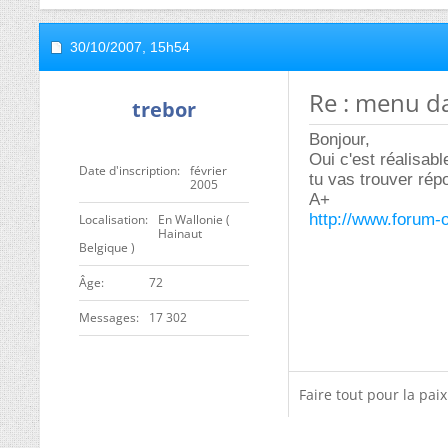
30/10/2007,
15h54
Re : menu d
trebor
Bonjour,
Oui c'est réalisabl
Date d'inscription
février
tu vas trouver rép
2005
A+
http://www.forum-o
Localisation
En Wallonie (
Hainaut
Belgique )
ge
72
Messages
17 302
Faire tout pour la pai