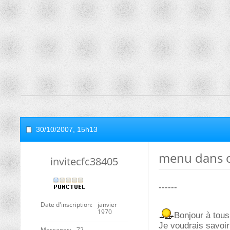
30/10/2007,
15h13
menu dans o
invitecfc38405
------
Date d'inscription
janvier
1970
Bonjour à tous
Je voudrais savoir
Messages
72