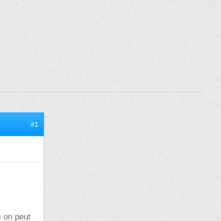
#1
i on peut