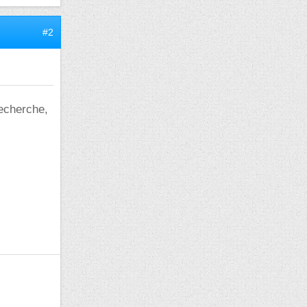
#2
recherche,