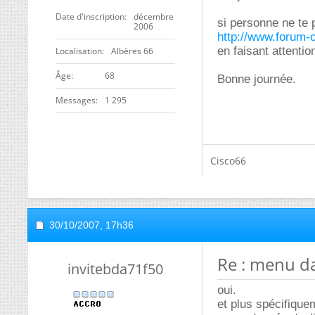
Date d'inscription
décembre
si personne ne te 
2006
http://www.forum-
en faisant attenti
Localisation
Albères 66
ge
68
Bonne journée.
Messages
1 295
Cisco66
30/10/2007,
17h36
Re : menu d
invitebda71f50
oui.
et plus spécifique