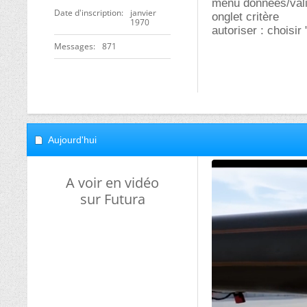
menu données/vali
Date d'inscription
janvier
onglet critère
1970
autoriser : choisir 
Messages
871
Aujourd'hui
A voir en vidéo
sur Futura