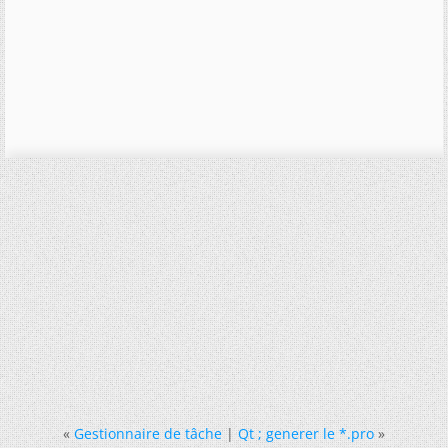
«
Gestionnaire de tâche
|
Qt ; generer le *.pro
»