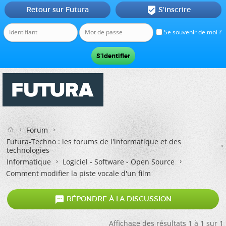
Retour sur Futura
S'inscrire

Se souvenir de moi ?
Forum
Futura-Techno : les forums de l'informatique et des
technologies
Informatique
Logiciel - Software - Open Source
Comment modifier la piste vocale d'un film

RÉPONDRE À LA DISCUSSION
Affichage des résultats 1 à 1 sur 1