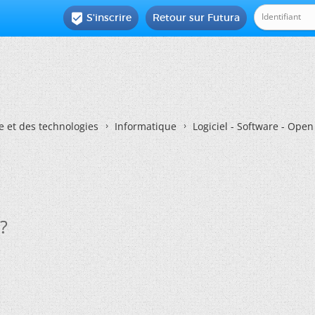
S'inscrire
Retour sur Futura

e et des technologies
Informatique
Logiciel - Software - Ope
?