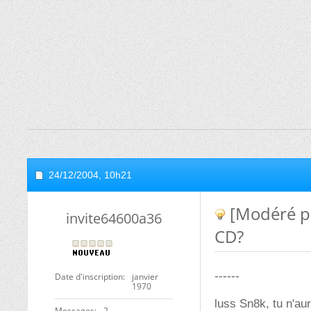
24/12/2004,
10h21
[Modéré pa
invite64600a36
CD?
------
Date d'inscription
janvier
1970
luss Sn8k, tu n'aur
Messages
2