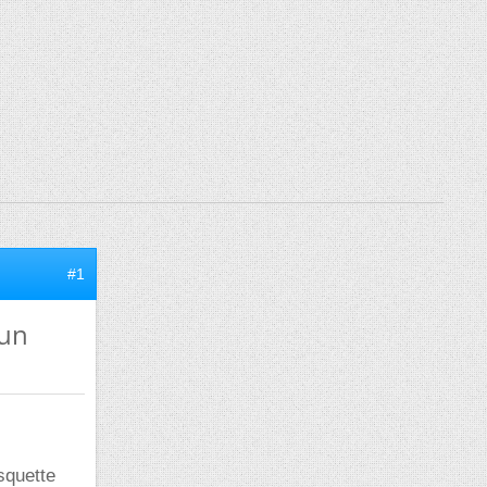
#1
 un
isquette