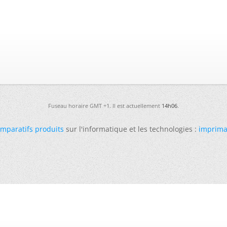
Fuseau horaire GMT +1. Il est actuellement
14h06
.
mparatifs produits
sur l'informatique et les technologies :
imprima