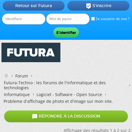
Retour sur Futura
S'inscrire

Se souvenir de moi ?
Forum
Futura-Techno : les forums de l'informatique et des
technologies
Informatique
Logiciel - Software - Open Source
Probleme d'affichage de photo et d'image sur mon site.

RÉPONDRE À LA DISCUSSION
Affichage des résultats 1 à 2 sur 2