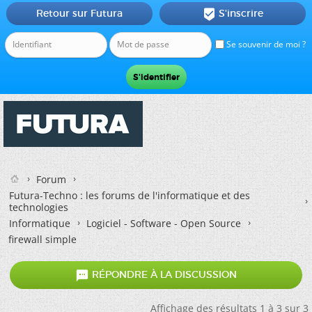
Retour sur Futura
S'inscrire

Se souvenir de moi ?
Forum
Futura-Techno : les forums de l'informatique et des
technologies
Informatique
Logiciel - Software - Open Source
firewall simple

RÉPONDRE À LA DISCUSSION
Affichage des résultats 1 à 3 sur 3