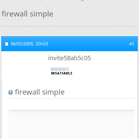
firewall simple
06/01/2005,
20h33
#1
invite58ab5c05
firewall simple