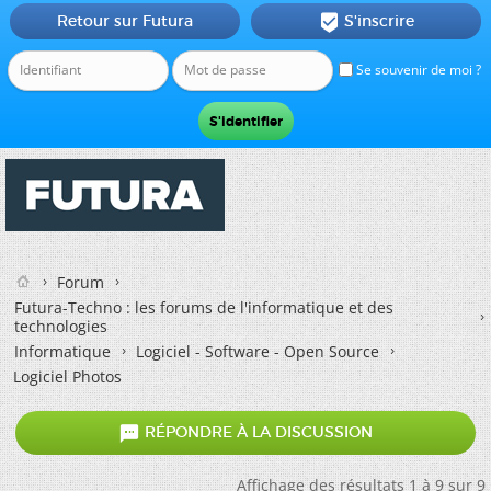
Retour sur Futura
S'inscrire

Se souvenir de moi ?
Forum
Futura-Techno : les forums de l'informatique et des
technologies
Informatique
Logiciel - Software - Open Source
Logiciel Photos

RÉPONDRE À LA DISCUSSION
Affichage des résultats 1 à 9 sur 9