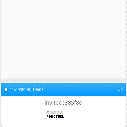
11/09/2008,
10h03
#9
invitece385f8d