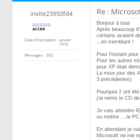
Re : Microso
invite23950fd4
Bonjour à tous
Après beaucoup d'
certains avaient d
Date d'inscription
janvier
...en tremblant !
1970
Pour l'instant pou
Messages
852
Pour les autres m
pour XP était dem
La mise jour des 4
3 précédentes)
Pourquoi 2 ont été
j'ai remis le CD de
Je vais attendre 
ou mettre ....le PC
En attendant je va
Microsoft ne me r