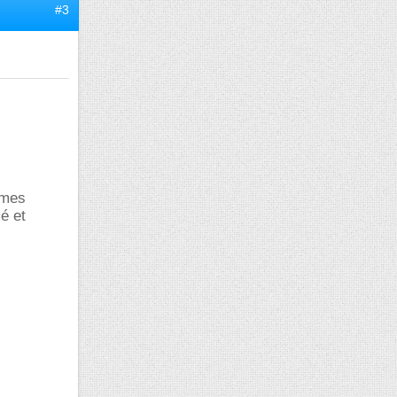
#3
 mes
é et