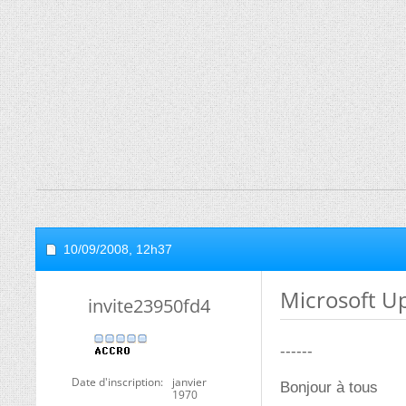
10/09/2008,
12h37
Microsoft U
invite23950fd4
------
Date d'inscription
janvier
Bonjour à tous
1970