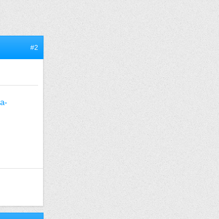
#2
ra-