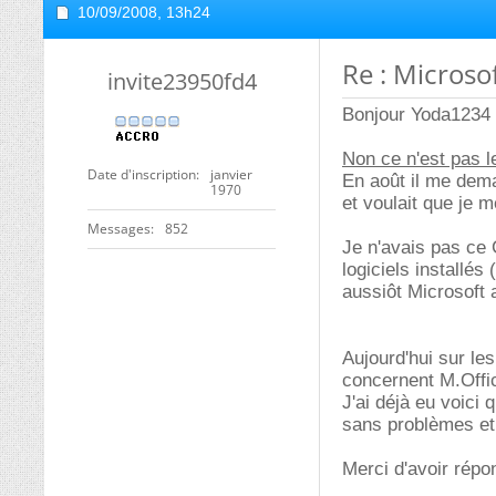
10/09/2008,
13h24
Re : Microso
invite23950fd4
Bonjour Yoda1234
Non ce n'est pas 
Date d'inscription
janvier
En août il me dema
1970
et voulait que je 
Messages
852
Je n'avais pas ce
logiciels installé
aussiôt Microsoft 
Aujourd'hui sur les
concernent M.Offic
J'ai déjà eu voici
sans problèmes et
Merci d'avoir répo