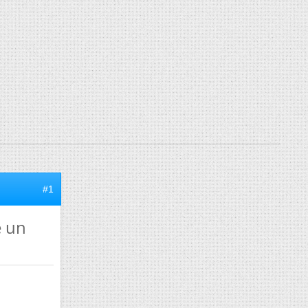
#1
e un