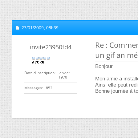
27/01/2009,
08h39
Re : Comment
invite23950fd4
un gif animé
Bonjour
Date d'inscription
janvier
1970
Mon amie a install
Ainsi elle peut re
Messages
852
Bonne journée à t