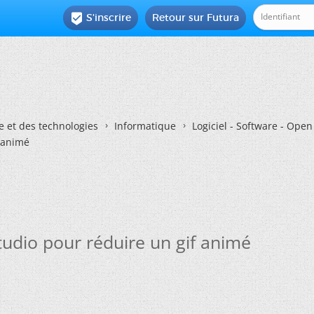
S'inscrire
Retour sur Futura

e et des technologies
Informatique
Logiciel - Software - Ope
f animé
tudio pour réduire un gif animé