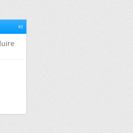
#2
duire