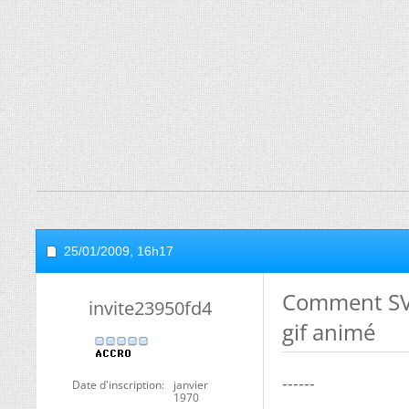
25/01/2009,
16h17
Comment SVP 
invite23950fd4
gif animé
------
Date d'inscription
janvier
1970