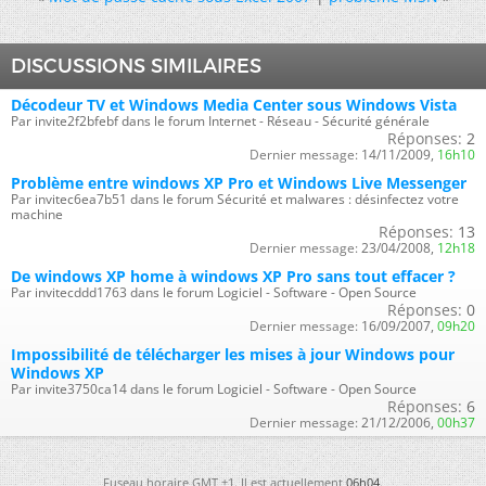
DISCUSSIONS SIMILAIRES
Décodeur TV et Windows Media Center sous Windows Vista
Par invite2f2bfebf dans le forum Internet - Réseau - Sécurité générale
Réponses:
2
Dernier message:
14/11/2009,
16h10
Problème entre windows XP Pro et Windows Live Messenger
Par invitec6ea7b51 dans le forum Sécurité et malwares : désinfectez votre
machine
Réponses:
13
Dernier message:
23/04/2008,
12h18
De windows XP home à windows XP Pro sans tout effacer ?
Par invitecddd1763 dans le forum Logiciel - Software - Open Source
Réponses:
0
Dernier message:
16/09/2007,
09h20
Impossibilité de télécharger les mises à jour Windows pour
Windows XP
Par invite3750ca14 dans le forum Logiciel - Software - Open Source
Réponses:
6
Dernier message:
21/12/2006,
00h37
Fuseau horaire GMT +1. Il est actuellement
06h04
.