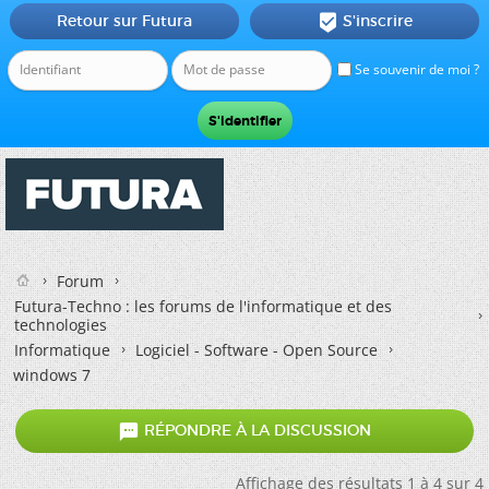
Retour sur Futura
S'inscrire

Se souvenir de moi ?
Forum
Futura-Techno : les forums de l'informatique et des
technologies
Informatique
Logiciel - Software - Open Source
windows 7

RÉPONDRE À LA DISCUSSION
Affichage des résultats 1 à 4 sur 4