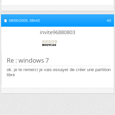
08/05/2009,
08h43
#3
invite96880803
Re : windows 7
ok. je te remerci je vais essayer de créer une partition
libre