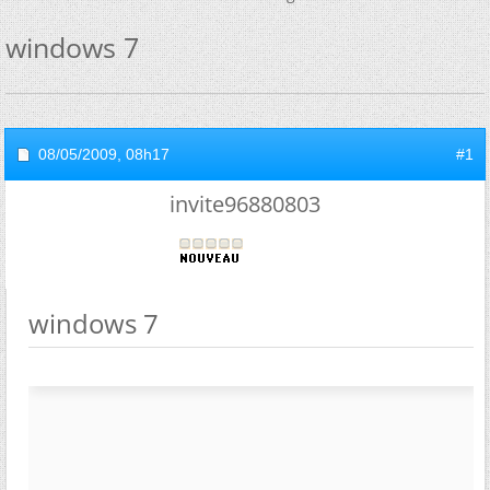
windows 7
08/05/2009,
08h17
#1
invite96880803
windows 7