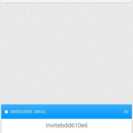
08/05/2009,
08h41
#2
invitebdd610e6