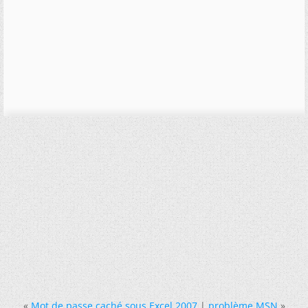
«
Mot de passe caché sous Excel 2007
|
problème MSN
»