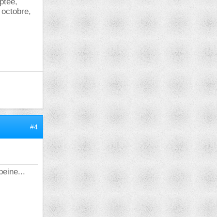
ptée,
 octobre,
#4
peine...