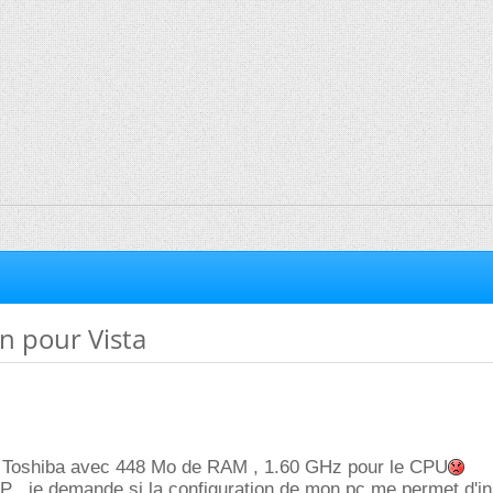
n pour Vista
le Toshiba avec 448 Mo de RAM , 1.60 GHz pour le CPU
XP , je demande si la configuration de mon pc me permet d'in