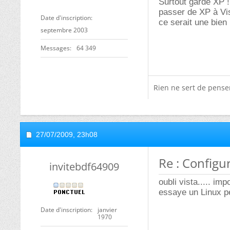
Surtout garde XP !
passer de XP à Vis
Date d'inscription
ce serait une bien
septembre 2003
Messages
64 349
Rien ne sert de penser,
27/07/2009,
23h08
Re : Configu
invitebdf64909
oubli vista..... imp
essaye un Linux p
Date d'inscription
janvier
1970