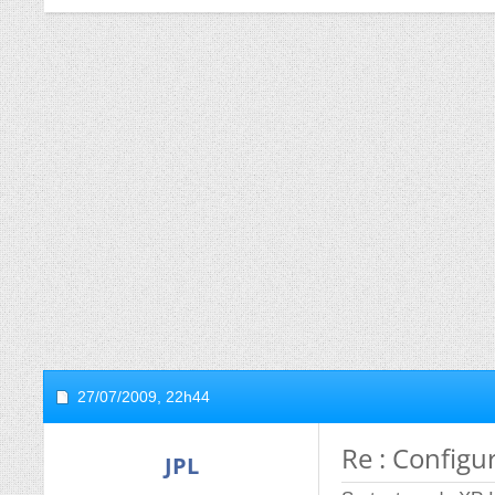
27/07/2009,
22h44
Re : Configu
JPL