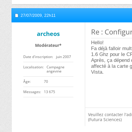
27/07/2009,
22h11
Re : Configu
archeos
Hello!
Modérateur*
Fa déjà falloir mul
1.6 Ghz pour le CP
Date d'inscription
juin 2007
Après, ça dépend 
affecté à la carte
Localisation
Campagne
angevine
Vista.
ge
70
Messages
13 675
Veuillez contacter l'a
(Futura Sciences)