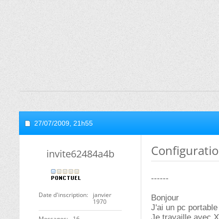
27/07/2009,
21h55
Configuratio
invite62484a4b
------
Date d'inscription
janvier
Bonjour
1970
J'ai un pc portab
Je travaille avec 
Messages
16