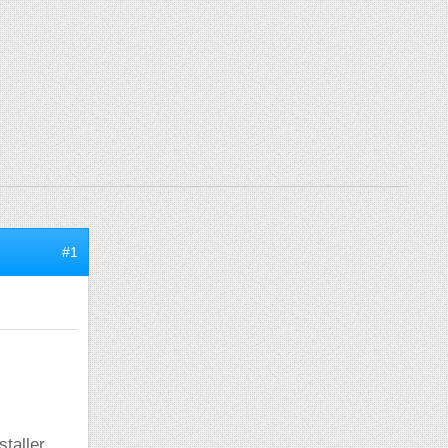
#1
staller