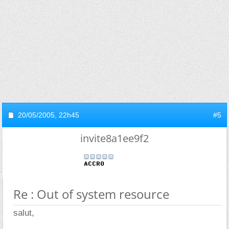
20/05/2005,
22h45
#5
invite8a1ee9f2
Re : Out of system resource
salut,