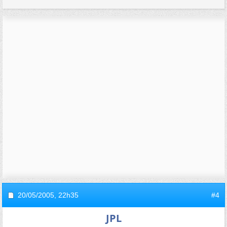
20/05/2005,
22h35
#4
JPL