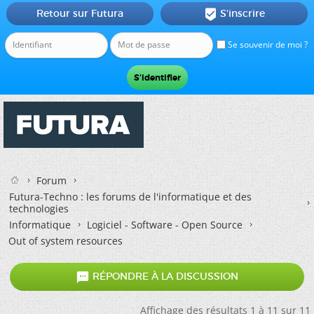
Retour sur Futura
S'inscrire

Se souvenir de moi ?
Forum
Futura-Techno : les forums de l'informatique et des
technologies
Informatique
Logiciel - Software - Open Source
Out of system resources

RÉPONDRE À LA DISCUSSION
Affichage des résultats 1 à 11 sur 11