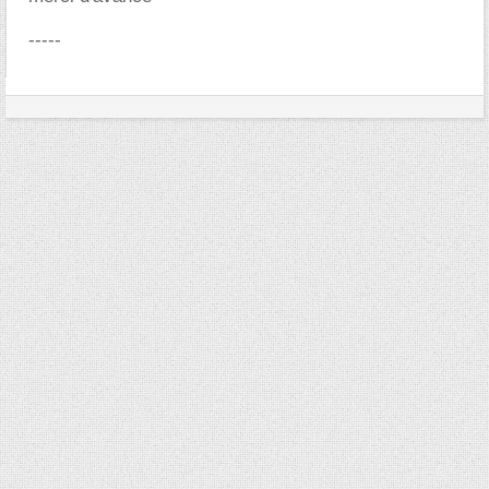
-----