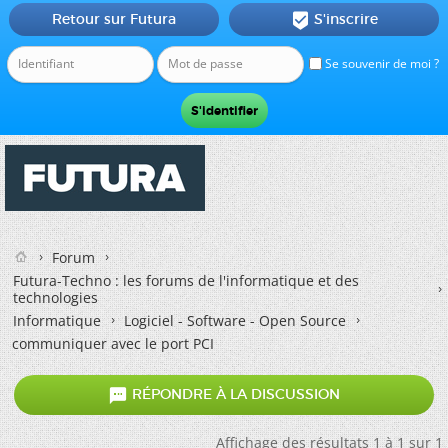
Retour sur Futura
S'inscrire

Se souvenir de moi ?
Forum
Futura-Techno : les forums de l'informatique et des
technologies
Informatique
Logiciel - Software - Open Source
communiquer avec le port PCI

RÉPONDRE À LA DISCUSSION
Affichage des résultats 1 à 1 sur 1