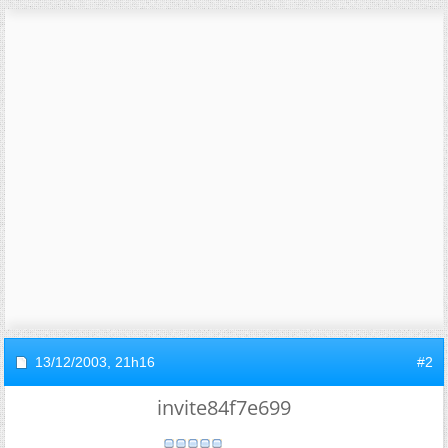
13/12/2003,
21h16
#2
invite84f7e699