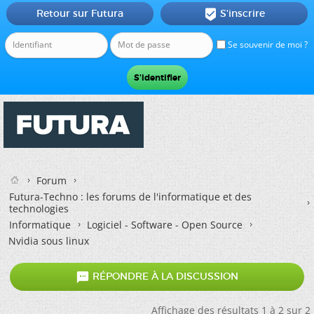
Retour sur Futura
S'inscrire

Se souvenir de moi ?
Forum
Futura-Techno : les forums de l'informatique et des
technologies
Informatique
Logiciel - Software - Open Source
Nvidia sous linux

RÉPONDRE À LA DISCUSSION
Affichage des résultats 1 à 2 sur 2