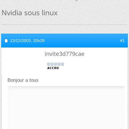
Nvidia sous linux
13/12/2003,
20h28
#1
invite3d779cae
Bonjour a tous