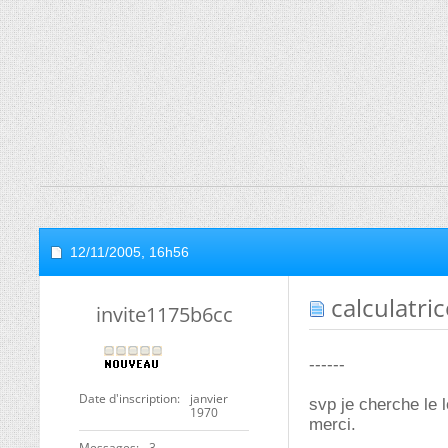
12/11/2005,
16h56
calculatri
invite1175b6cc
------
Date d'inscription
janvier
svp je cherche le lo
1970
merci.
Messages
3