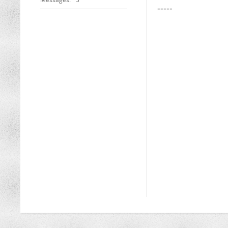
-----