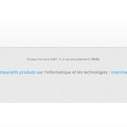
Fuseau horaire GMT +1. Il est actuellement
15h53
.
mparatifs produits
sur l'informatique et les technologies :
imprima