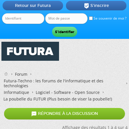
Retour sur Futura
S'inscrire

Se souvenir de moi ?
Forum
Futura-Techno : les forums de l'informatique et des
technologies
Informatique
Logiciel - Software - Open Source
La poubelle du FUTUR (Plus besoin de viser la poubelle!)

RÉPONDRE À LA DISCUSSION
Affichage des résultats 1 à 4 sur 4