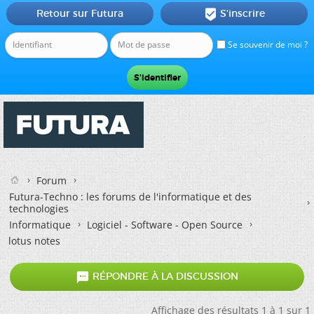
Retour sur Futura
S'inscrire

Se souvenir de moi ?
Forum
Futura-Techno : les forums de l'informatique et des
technologies
Informatique
Logiciel - Software - Open Source
lotus notes

RÉPONDRE À LA DISCUSSION
Affichage des résultats 1 à 1 sur 1