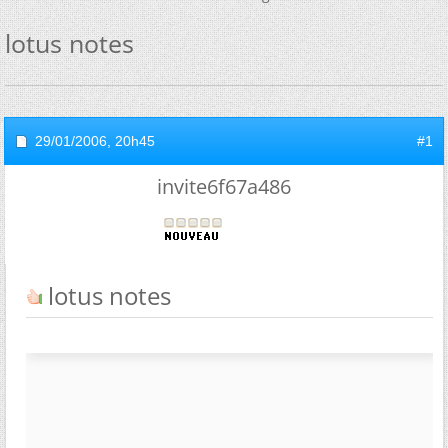
lotus notes
29/01/2006,
20h45
#1
invite6f67a486
lotus notes