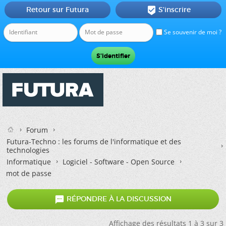
Retour sur Futura
S'inscrire

Se souvenir de moi ?
Forum
Futura-Techno : les forums de l'informatique et des
technologies
Informatique
Logiciel - Software - Open Source
mot de passe

RÉPONDRE À LA DISCUSSION
Affichage des résultats 1 à 3 sur 3