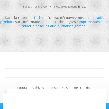
Fuseau horaire GMT +1. Il est actuellement
18h39
.
Dans la rubrique
Tech
de Futura, découvrez nos
comparatifs
produits
sur l'informatique et les technologies :
imprimantes laser
couleur
,
casques audio
,
chaises gamer
...
-
Futura
-
Archives
-
Conso
-
Gestion des cookies
-
Politique de confidentialité
-
Haut de page