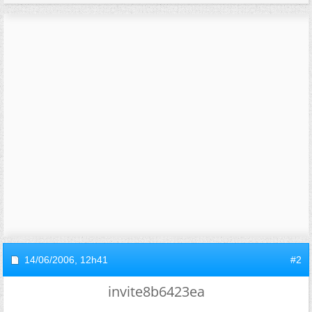
14/06/2006,
12h41
#2
invite8b6423ea