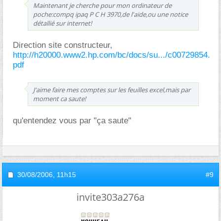
Maintenant je cherche pour mon ordinateur de
poche:compq ipaq P C H 3970,de l'aide,ou une notice
détallié sur internet!
Direction site constructeur,
http://h20000.www2.hp.com/bc/docs/su.../c00729854.
pdf
J'aime faire mes comptes sur les feuilles excel,mais par
moment ca saute!
qu'entendez vous par "ça saute"
30/08/2006,
11h15
#9
invite303a276a