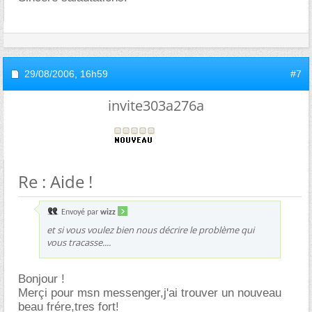
29/08/2006,
16h59
#7
invite303a276a
Re : Aide !
Envoyé par
wizz
et si vous voulez bien nous décrire le problème qui
vous tracasse....
Bonjour !
Merçi pour msn messenger,j'ai trouver un nouveau
beau frére,tres fort!