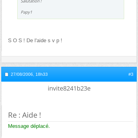
Salutation !
Papy1
S O S ! De l'aide s v p !
27/08/2006,
18h33
#3
invite8241b23e
Re : Aide !
Message déplacé.