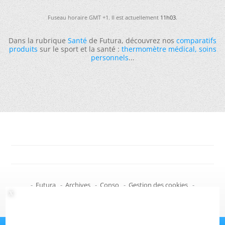
Fuseau horaire GMT +1. Il est actuellement
11h03
.
Dans la rubrique
Santé
de Futura, découvrez nos
comparatifs
produits
sur le sport et la santé :
thermomètre médical
,
soins
personnels
...
-
Futura
-
Archives
-
Conso
-
Gestion des cookies
-
Politique de confidentialité
-
Haut de page