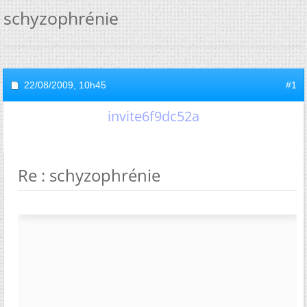
schyzophrénie
22/08/2009,
10h45
#1
invite6f9dc52a
Re : schyzophrénie