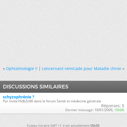
«
Ophtalmologie !!
|
concernant remicade pour Maladie chron
»
DISCUSSIONS SIMILAIRES
schyzophrénie ?
Par invite76db3c86 dans le forum Santé et médecine générale
Réponses:
5
Dernier message:
10/01/2009,
10h06
Fuseau horaire GMT +1. Il est actuellement
05h59
.