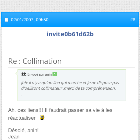
02/01/2007,
09h50
#6
invite0b61d62b
Re : Collimation
Envoyé par
anin
jbfe il n'y a qu'un lien qui marche et je ne dispose pas
d'oeilltont collimateur ,merci de ta compréhension.
.
Ah, ces liens!!! Il faudrait passer sa vie à les
réactualiser
Désolé, anin!
Jean