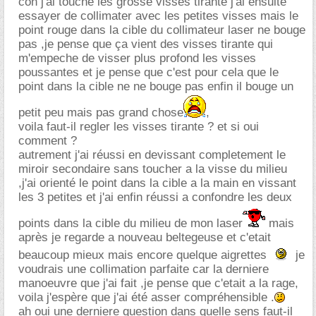
con j'ai touché les grosse visses tirante j'ai ensuite
essayer de collimater avec les petites visses mais le
point rouge dans la cible du collimateur laser ne bouge
pas ,je pense que ça vient des visses tirante qui
m'empeche de visser plus profond les visses
poussantes et je pense que c'est pour cela que le
point dans la cible ne ne bouge pas enfin il bouge un
petit peu mais pas grand chose
,
voila faut-il regler les visses tirante ? et si oui
comment ?
autrement j'ai réussi en devissant completement le
miroir secondaire sans toucher a la visse du milieu
,j'ai orienté le point dans la cible a la main en vissant
les 3 petites et j'ai enfin réussi a confondre les deux
points dans la cible du milieu de mon laser
mais
après je regarde a nouveau beltegeuse et c'etait
beaucoup mieux mais encore quelque aigrettes
je
voudrais une collimation parfaite car la derniere
manoeuvre que j'ai fait ,je pense que c'etait a la rage,
voila j'espère que j'ai été asser compréhensible .
ah oui une derniere question dans quelle sens faut-il