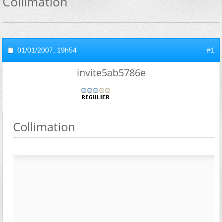
Collimation
01/01/2007,
19h54
#1
invite5ab5786e
Collimation