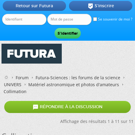
Retour sur Futura
S'inscrire

Se souvenir de moi ?
Forum
Futura-Sciences : les forums de la science
UNIVERS
Matériel astronomique et photos d'amateurs
Collimation

RÉPONDRE À LA DISCUSSION
Affichage des résultats 1 à 11 sur 11