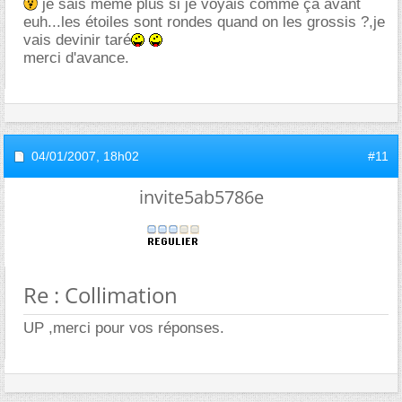
je sais meme plus si je voyais comme ça avant
euh...les étoiles sont rondes quand on les grossis ?,je
vais devinir taré
merci d'avance.
04/01/2007,
18h02
#11
invite5ab5786e
Re : Collimation
UP ,merci pour vos réponses.