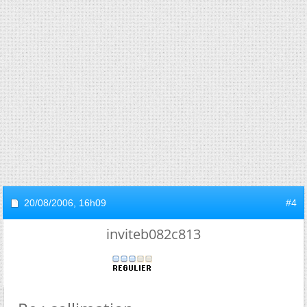
20/08/2006,
16h09
#4
inviteb082c813