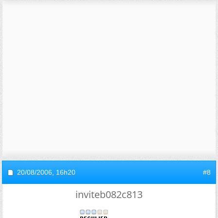
20/08/2006,
16h20
#8
inviteb082c813