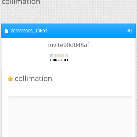
collimation
20/08/2006,
13h03
#1
invite90d048af
collimation