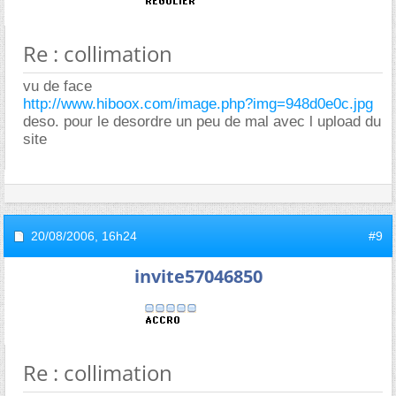
Re : collimation
vu de face
http://www.hiboox.com/image.php?img=948d0e0c.jpg
deso. pour le desordre un peu de mal avec l upload du
site
20/08/2006,
16h24
#9
invite57046850
Re : collimation