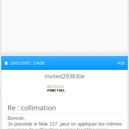
23/01/2007,
23h36
#16
invited293830e
Re : collimation
Bonsoir,
Je possède le Mak 127, peut on appliquer les mêmes