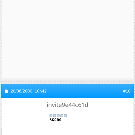
20/08/2006,
16h42
#10
invite9e44c61d