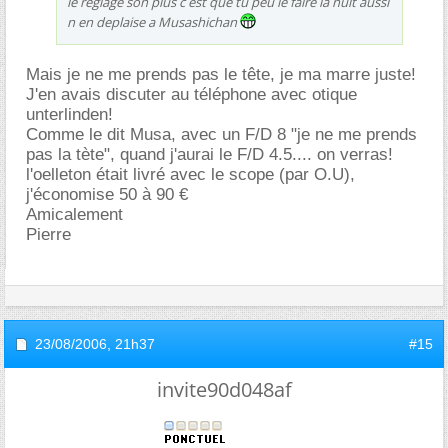
le reglage son plus c est que tu peu le faire la nuit aussi
n en deplaise a Musashichan
Mais je ne me prends pas le tête, je ma marre juste!
J'en avais discuter au téléphone avec otique
unterlinden!
Comme le dit Musa, avec un F/D 8 "je ne me prends
pas la tète", quand j'aurai le F/D 4.5.... on verras!
l'oelleton était livré avec le scope (par O.U),
j'économise 50 à 90
Amicalement
Pierre
23/08/2006,
21h37
#15
invite90d048af