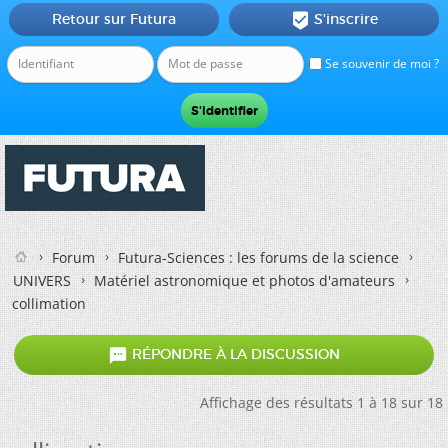
Retour sur Futura
S'inscrire

Se souvenir de moi ?
Forum
Futura-Sciences : les forums de la science
UNIVERS
Matériel astronomique et photos d'amateurs
collimation

RÉPONDRE À LA DISCUSSION
Affichage des résultats 1 à 18 sur 18