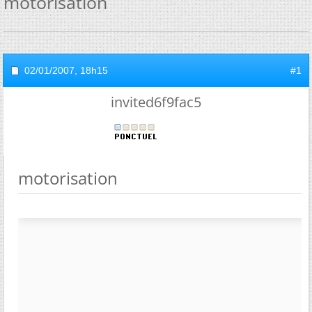
motorisation
02/01/2007,
18h15
#1
invited6f9fac5
motorisation