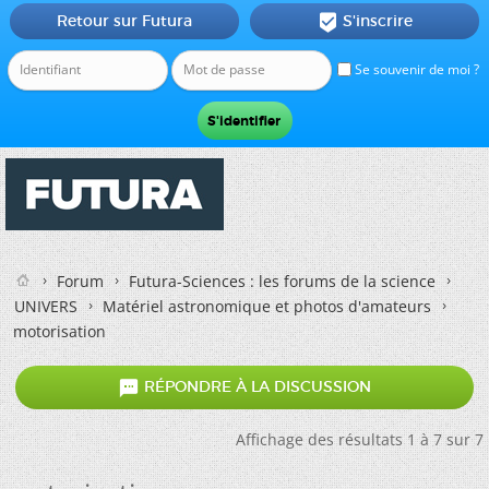
Retour sur Futura
S'inscrire

Se souvenir de moi ?
Forum
Futura-Sciences : les forums de la science
UNIVERS
Matériel astronomique et photos d'amateurs
motorisation

RÉPONDRE À LA DISCUSSION
Affichage des résultats 1 à 7 sur 7