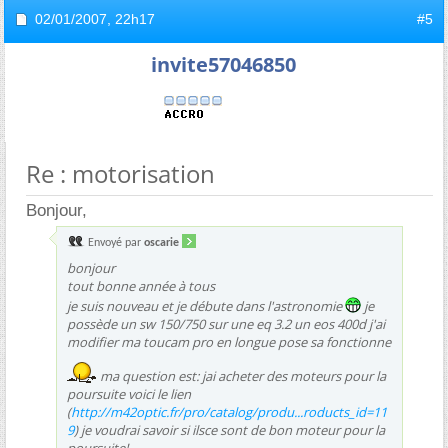
02/01/2007,
22h17
#5
invite57046850
Re : motorisation
Bonjour,
Envoyé par
oscarie
bonjour
tout bonne année à tous
je suis nouveau et je débute dans l'astronomie
je
possède un sw 150/750 sur une eq 3.2 un eos 400d j'ai
modifier ma toucam pro en longue pose sa fonctionne
ma question est: jai acheter des moteurs pour la
poursuite voici le lien
(
http://m42optic.fr/pro/catalog/produ...roducts_id=11
9
) je voudrai savoir si ilsce sont de bon moteur pour la
poursuite!