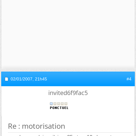
02/01/2007,
21h45
#4
invited6f9fac5
Re : motorisation