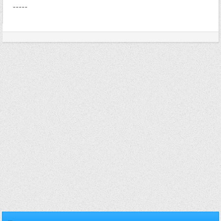
-----