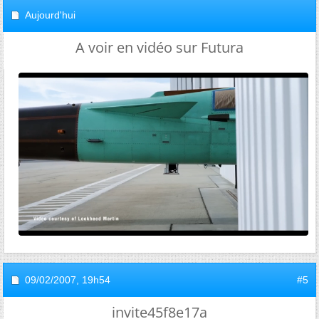
Aujourd'hui
A voir en vidéo sur Futura
09/02/2007,
19h54
#5
invite45f8e17a