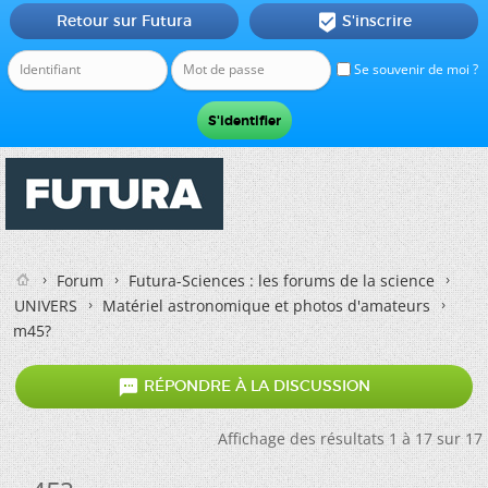
Retour sur Futura
S'inscrire

Se souvenir de moi ?
Forum
Futura-Sciences : les forums de la science
UNIVERS
Matériel astronomique et photos d'amateurs
m45?

RÉPONDRE À LA DISCUSSION
Affichage des résultats 1 à 17 sur 17