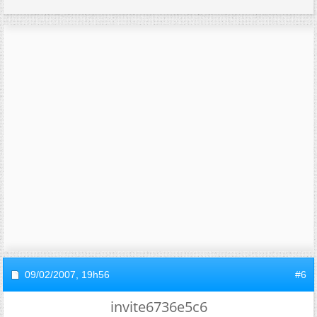
09/02/2007,
19h56
#6
invite6736e5c6