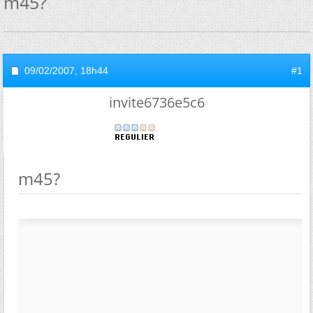
m45?
09/02/2007,
18h44
#1
invite6736e5c6
m45?