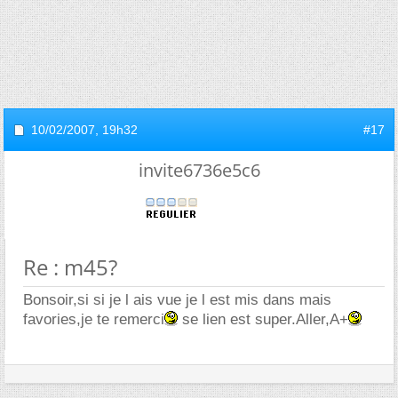
10/02/2007,
19h32
#17
invite6736e5c6
Re : m45?
Bonsoir,si si je l ais vue je l est mis dans mais
favories,je te remerci
se lien est super.Aller,A+