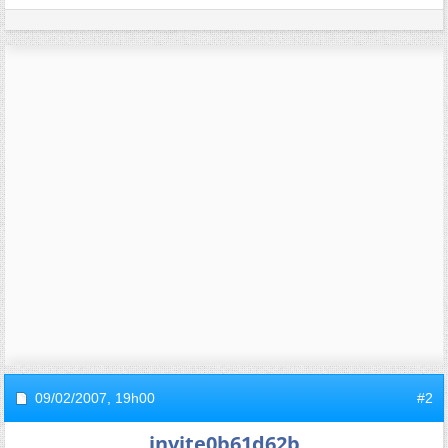
09/02/2007,
19h00
#2
invite0b61d62b