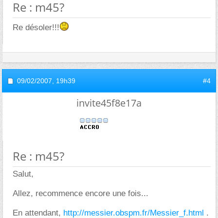
Re : m45?
Re désoler!!!
09/02/2007,
19h39
#4
invite45f8e17a
Re : m45?
Salut,
Allez, recommence encore une fois...
En attendant,
http://messier.obspm.fr/Messier_f.html
.