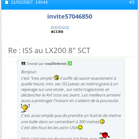
11/02/2007,
14h44
#3
invite57046850
Re : ISS au LX200 8" SCT
Envoyé par
coquilledenoix
Bonjour,
c'est "tres simple",
il suffit de savoir exactement à
quelle heure, min, sec ISS passe: se mettre grace à un
reperage sur une etoile , sur cette tragectoire, et
déclancher le AVI trois sec avant. Les meilleurs arrivent
aussi a prolonger l'instant en s'aidant de la poursuite.
C'est aussi simple que de prendre un fusil et de mettre
une balle dans un camenbert à 300 metres.
C'est des fous les les astro USA.
Mais c'est grisant de reussir à le faire, non ?