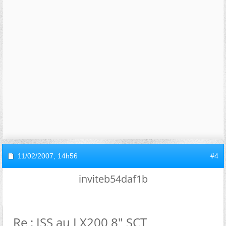
11/02/2007,
14h56
#4
inviteb54daf1b
Re : ISS au LX200 8" SCT