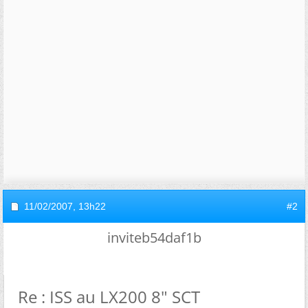
11/02/2007,
13h22
#2
inviteb54daf1b
Re : ISS au LX200 8" SCT