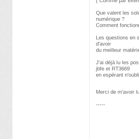
( Comme par exempl
Que valent les sol
numérique ?
Comment fonction
Les questions en s
d'avoir
du meilleur matéri
J'ai déjà lu les p
jbfe et RT3669
en espérant n'oubl
Merci de m'avoir l
-----