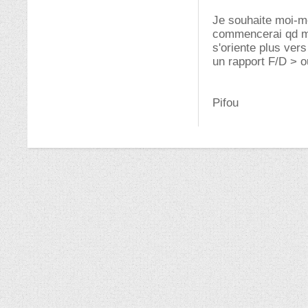
Je souhaite moi-mê
commencerai qd me
s'oriente plus ver
un rapport F/D > 
Pifou