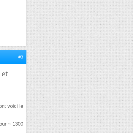
#3
 et
nt voici le
pour ~ 1300