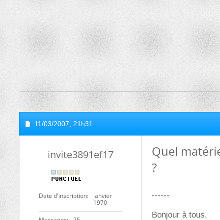
11/03/2007,
21h31
Quel matéri
invite3891ef17
?
------
Date d'inscription
janvier
1970
Bonjour à tous,
Messages
25