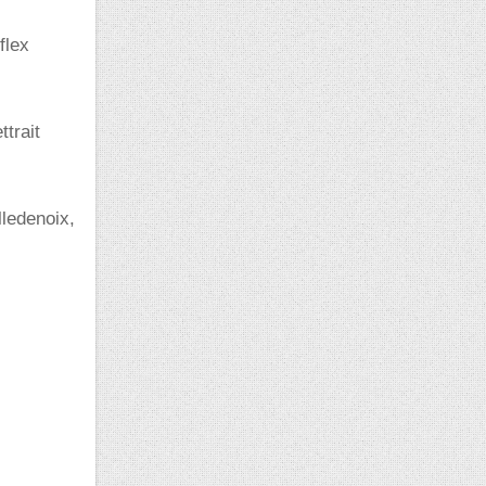
flex
trait
lledenoix,