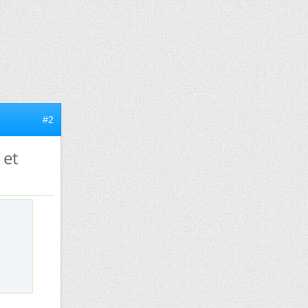
#2
 et