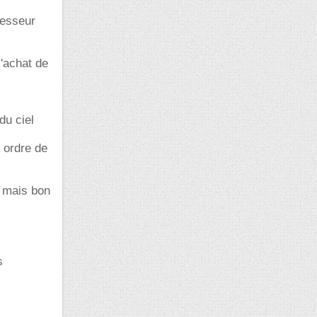
sesseur
l'achat de
du ciel
t ordre de
, mais bon
s