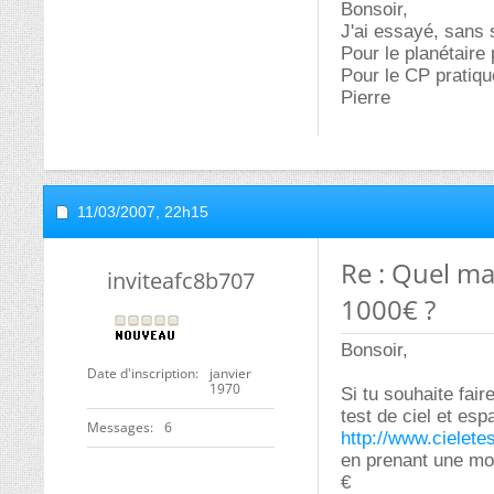
Bonsoir,
J'ai essayé, sans
Pour le planétaire 
Pour le CP pratiq
Pierre
11/03/2007,
22h15
Re : Quel ma
inviteafc8b707
1000€ ?
Bonsoir,
Date d'inscription
janvier
1970
Si tu souhaite fair
test de ciel et esp
Messages
6
http://www.cielet
en prenant une mon