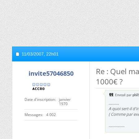
11/03/2007,
22h01
Re : Quel ma
invite57046850
1000€ ?
Envoyé par
phil
Date d'inscription
janvier
...........
1970
A quoi sert-il d'
( Comme par exem
Messages
4 002
.................