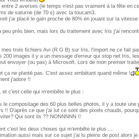
 entre 2 averses (le temps n'est pas vraiment à la fête en 
 films de saturne (de 70 s) avec la toucam3.
eil j'ai placé le gain proche de 80% en jouant sur la vitesse
 peu près bien, mais lors du traitement avec Iris j'ai rencont
 mes trois fichiers Avi (R G B) sur Iris, l'import ne ce fait pa
s 200 images il y a un message d'erreur qui stop net Iris, l
ut envoyer (ou pas) à Microsoft. Lors de mon premier trait
 et ça ne planté pas. C'est assez embétant quand même !
ment j'adore !!
et c'est celle qui m'embête le plus :
s le compositage des 60 plus belles photos, il y a toute une 
rs !! D'après ce que j'ai lut ce sont des pixels chauds, pourqu
viter? Qui sont ils ?? NONNNNN !!
nt c'est les deux choses qui m'embête le plus ...
limation aussi mais sur ce sujet j'ai lu pleins de post alors j