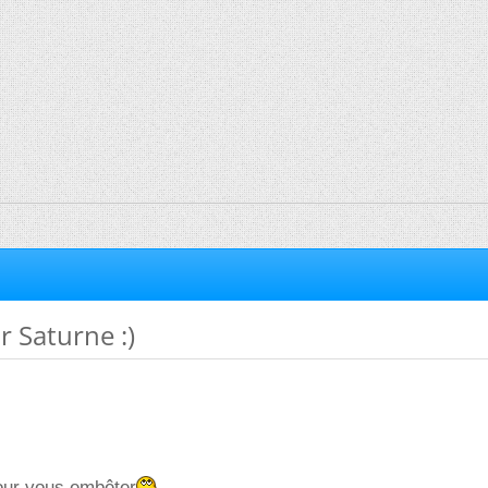
 Saturne :)
our vous embêter