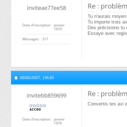
Re : problèm
inviteae77ee58
Tu n'aurais moyen 
Tu importe trois a
Date d'inscription
janvier
Des précisions tu
1970
Essaye avec regist
Messages
317
08/06/2007,
19h30
Re : problèm
invitebb859699
Convertis tes avi 
Date d'inscription
janvier
1970