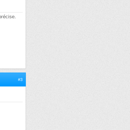
précise.
#3