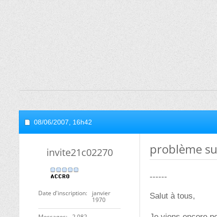
08/06/2007,
16h42
problème sur
invite21c02270
------
Date d'inscription
janvier
Salut à tous,
1970
Je viens encore p
Messages
2 082