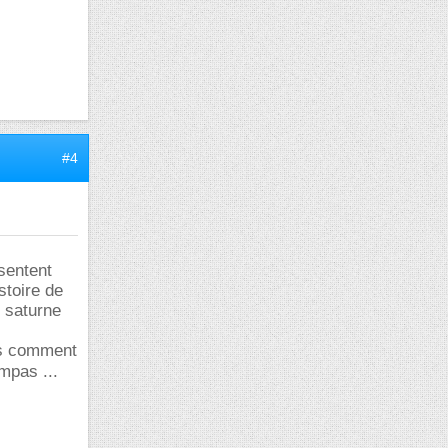
#4
sentent
stoire de
i saturne
pas comment
mpas ...