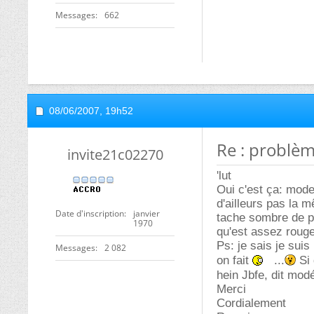
Messages
662
08/06/2007,
19h52
Re : problèm
invite21c02270
'lut
Oui c'est ça: mode
d'ailleurs pas la 
Date d'inscription
janvier
tache sombre de pi
1970
qu'est assez rouge
Ps: je sais je sui
Messages
2 082
on fait
...
Si 
hein Jbfe, dit mod
Merci
Cordialement