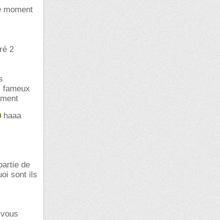
ce moment
ré 2
s
es fameux
ement
haaa
partie de
oi sont ils
e vous