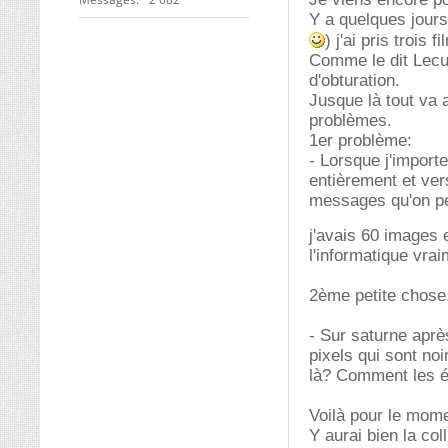
Y a quelques jours
) j'ai pris trois
Comme le dit Lecur
d'obturation.
Jusque là tout va a
problèmes.
1er problème:
- Lorsque j'importe
entièrement et ver
messages qu'on pe
j'avais 60 images
l'informatique vrai
2ème petite chose, 
- Sur saturne aprè
pixels qui sont noi
là? Comment les é
Voilà pour le mome
Y aurai bien la col