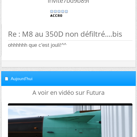
invite7bd9b89f
Re : M8 au 350D non défiltré....bis
ohhhhhh que c'est jouli!^^
Aujourd'hui
A voir en vidéo sur Futura