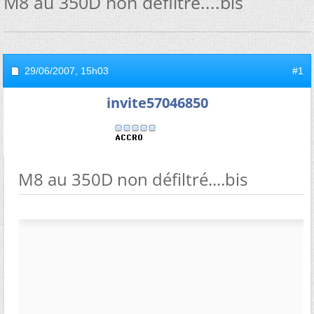
M8 au 350D non défiltré....bis
29/06/2007,
15h03
#1
invite57046850
M8 au 350D non défiltré....bis