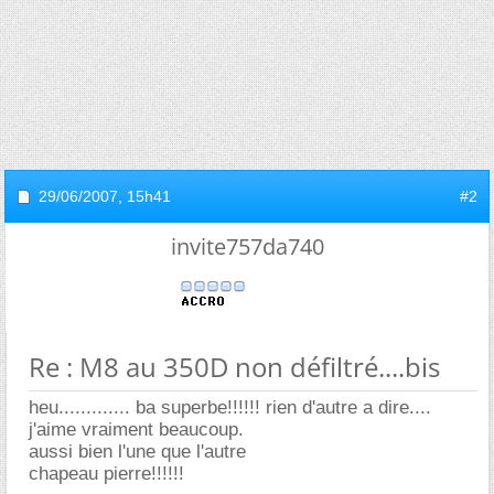
29/06/2007,
15h41
#2
invite757da740
Re : M8 au 350D non défiltré....bis
heu............. ba superbe!!!!!! rien d'autre a dire....
j'aime vraiment beaucoup.
aussi bien l'une que l'autre
chapeau pierre!!!!!!