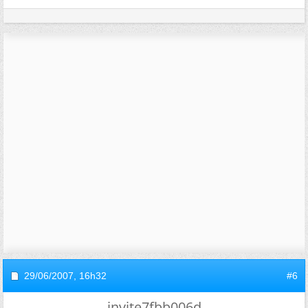
29/06/2007,
16h32
#6
invite7fbb006d