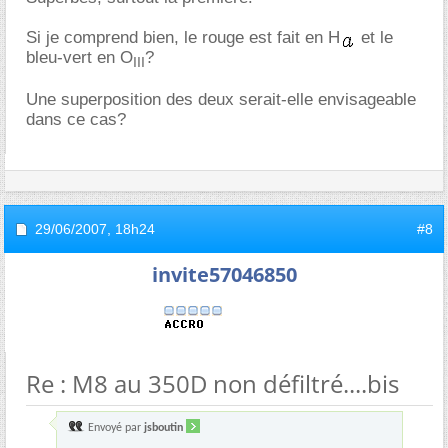
Si je comprend bien, le rouge est fait en H
et le
bleu-vert en O
?
III
Une superposition des deux serait-elle envisageable
dans ce cas?
29/06/2007,
18h24
#8
invite57046850
Re : M8 au 350D non défiltré....bis
Envoyé par
jsboutin