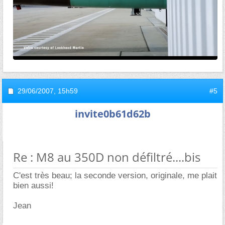
29/06/2007,
15h59
#5
invite0b61d62b
Re : M8 au 350D non défiltré....bis
C'est très beau; la seconde version, originale, me plait
bien aussi!
Jean