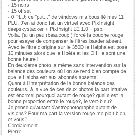
- 15 noirs
- 15 offset
- 0 PLU: ce "put..." de windows m'a bousillé mes 11
PLU. J'en ai donc fait un virtuel avec PixInsight
deepskystacker + PixInsight LE 1.0 + psp.
Voila, j'ai un peu (beaucoup!) forcé la couche rouge
pour esayer de compenser le filtres baader absent.
Avec le filtre d'origine sur le 350D le Halpha est posé
10 minutes alors que le Hbéta et les OIII le sont une
bonne heure !
En deuxième photo la même sans intervention sur la
balance des couleurs où l'on se rend bien compte de
que le Halpha est aux abonnés absents!
Quant à l'interprétation de la bonne balance des
couleurs, à la vue de ces deux photos la part intutive
est énorme: pourquoi autant de rouge? quelle est la
bonne proportion entre le rouge?, le vert-bleu?
Je pense qu'autant d'astrophotographe autant de
visions? Pour ma part la version rouge me plait bien,
et vous?
Cordialement
Pierre