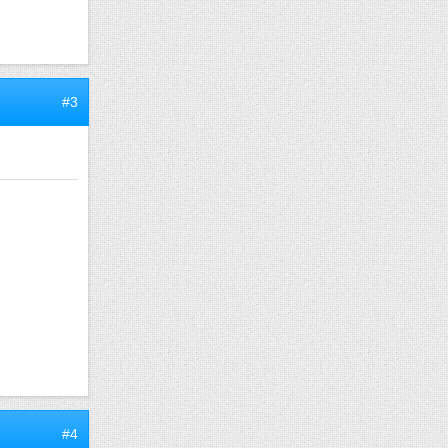
#3
#4