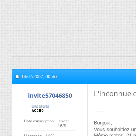
14/07/2007,
00h57
L'inconnue d
invite57046850
------
Date d'inscription
janvier
Bonjour,
1970
Vous souhaitiez un
Même matos, 21 po
Messages
4 002