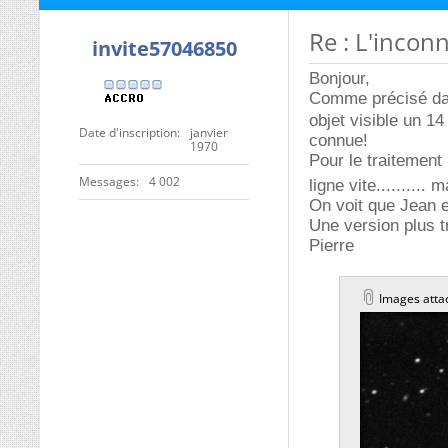
Re : L'inconn
invite57046850
Bonjour,
Comme précisé dans
objet visible un 14
Date d'inscription
janvier
connue!
1970
Pour le traitement 
Messages
4 002
ligne vite..........
On voit que Jean 
Une version plus t
Pierre
Images atta