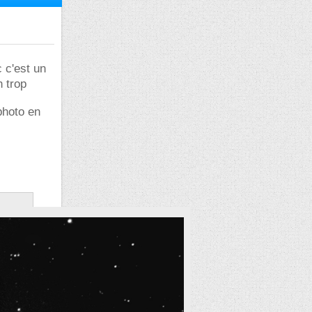
 c'est un
n trop
 photo en