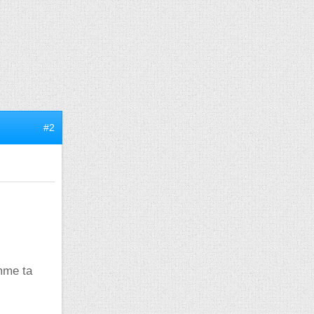
#2
mme ta