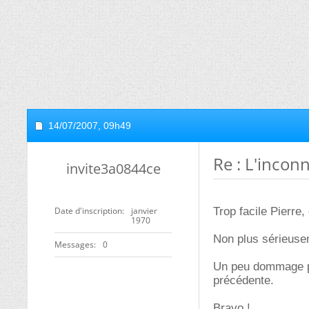
14/07/2007,
09h49
Re : L'inconn
invite3a0844ce
Date d'inscription
janvier
Trop facile Pierre
1970
Non plus sérieusem
Messages
0
Un peu dommage po
précédente.
Bravo !