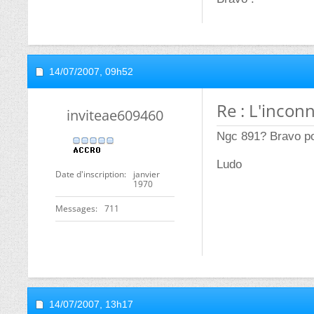
14/07/2007,
09h52
Re : L'inconn
inviteae609460
Ngc 891? Bravo po
Ludo
Date d'inscription
janvier
1970
Messages
711
14/07/2007,
13h17