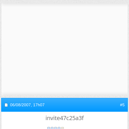
06/08/2007,
17h07
#5
invite47c25a3f