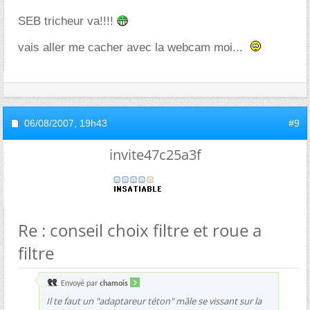
SEB tricheur va!!!!
vais aller me cacher avec la webcam moi...
06/08/2007,
19h43
#9
invite47c25a3f
Re : conseil choix filtre et roue a
filtre
Envoyé par
chamois
Il te faut un "adaptareur téton" mâle se vissant sur la