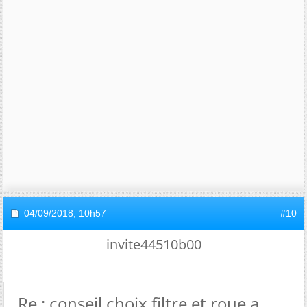
04/09/2018,
10h57
#10
invite44510b00
Re : conseil choix filtre et roue a