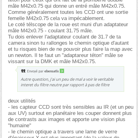
mâle M42x0.75 qui donne un entré mâle M42x0.75.
Comme généralement toutes les CCD ont une sortie
femelle M42x0.75 cela va impécablement.
Le coté télscope de la roue est muni d'un adaptateur
mâle M42x0.75 - coulant 31.75 mâle.
Tu dois enlever l'adaptateur coulant de 31.7 de ta
camera sinon tu rallonges le chemin optique d'autant
et tu risques bien de ne pouvoir plus faire la map avec
un newton. Il te faut un "adaptareur téton" mâle se
vissant sur la DMK et mâle M42x0.75.
Envoyé par
ebensatis
Autre question, j'ai un peu de mal a voir le veritable
interet du filtre neutre par rapport à pas de filtre
deux utilités
- les capteur CCD sont très sensibles au IR (et un peu
aux UV) surtout en planétaire les couper donnent plus
de contrasts aux images et apporte une vision plus
"humaine"
- le chemin optique a travers une lame de verre
d'épaisseur X est plus important (de la valeur de