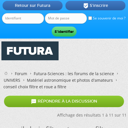
Retour sur Futura
S'inscrire

Se souvenir de moi ?
Forum
Futura-Sciences : les forums de la science
UNIVERS
Matériel astronomique et photos d'amateurs
conseil choix filtre et roue a filtre

RÉPONDRE À LA DISCUSSION
Affichage des résultats 1 à 11 sur 11