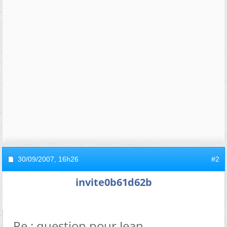
30/09/2007,
16h26
#2
invite0b61d62b
Re : question pour Jean