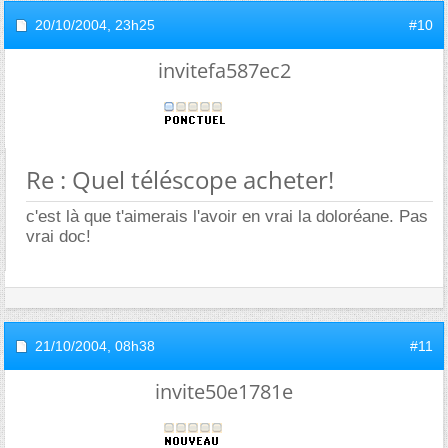
20/10/2004,
23h25
#10
invitefa587ec2
Re : Quel téléscope acheter!
c'est là que t'aimerais l'avoir en vrai la doloréane. Pas
vrai doc!
21/10/2004,
08h38
#11
invite50e1781e