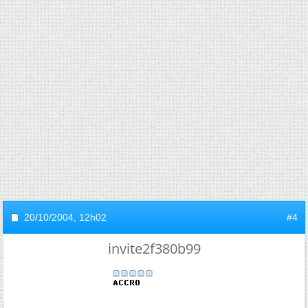
20/10/2004,
12h02
#4
invite2f380b99