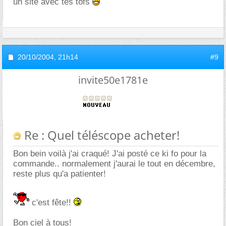
un site avec tes tofs
20/10/2004,
21h14
#9
invite50e1781e
Re : Quel téléscope acheter!
Bon bein voilà j'ai craqué! J'ai posté ce ki fo pour la
commande.. normalement j'aurai le tout en décembre,
reste plus qu'a patienter!
c'est fête!!
Bon ciel à tous!