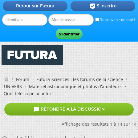
Retour sur Futura
S'inscrire

Se souvenir de moi ?
Forum
Futura-Sciences : les forums de la science
UNIVERS
Matériel astronomique et photos d'amateurs
Quel téléscope acheter!

RÉPONDRE À LA DISCUSSION
Affichage des résultats 1 à 14 sur 14