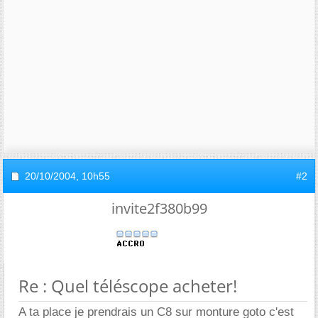
20/10/2004,
10h55
#2
invite2f380b99
Re : Quel téléscope acheter!
A ta place je prendrais un C8 sur monture goto c'est