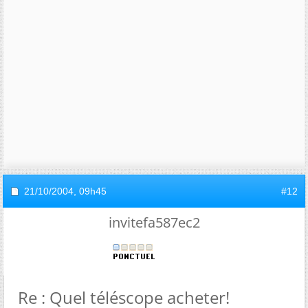
21/10/2004,
09h45
#12
invitefa587ec2
Re : Quel téléscope acheter!