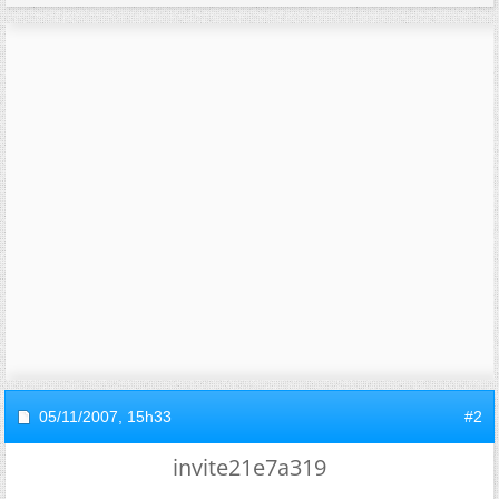
05/11/2007,
15h33
#2
invite21e7a319