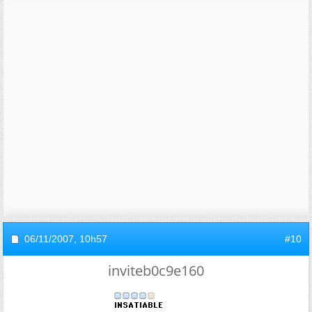
06/11/2007,
10h57
#10
inviteb0c9e160