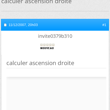
calculer ascension droite
11/12/2007,
20h03
#1
invite0379b310
calculer ascension droite