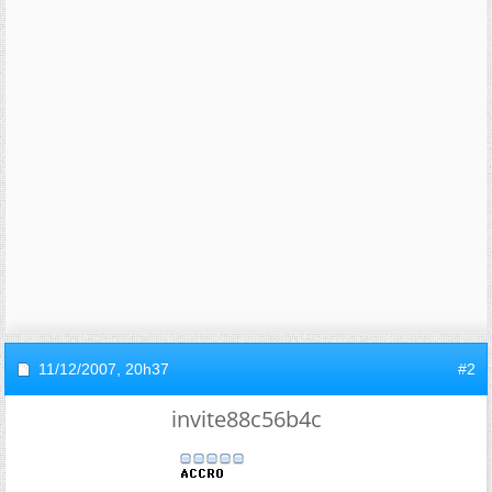
11/12/2007,
20h37
#2
invite88c56b4c