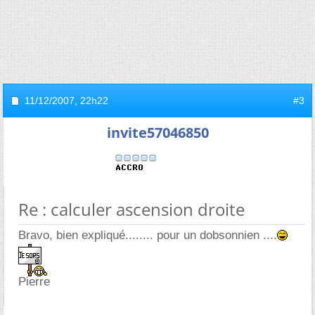
11/12/2007,
22h22
#3
invite57046850
Re : calculer ascension droite
Bravo, bien expliqué........ pour un dobsonnien ....
Pierre