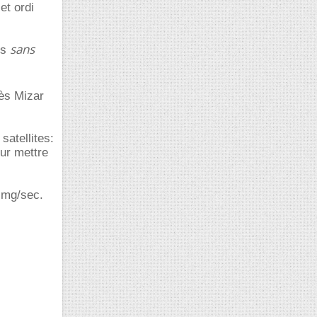
et ordi
sans
ts
rès Mizar
satellites:
our mettre
0img/sec.