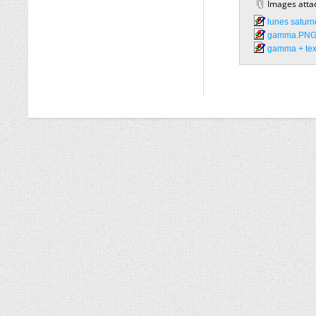
Images atta
lunes saturn
gamma.PNG
gamma + tex