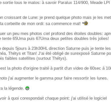
re sortie tous le matos: à savoir Paralux 114/900, Meade LPI 
on croissant de Lune: je prend quelque photo mais je les me
la corbeille de mon ordi: sa commence mal!
uer un peu mes photos ciel profond des étoiles doubles: ap
je tente 65Uma puis 67Uma deux petites doubles très jolies!
depuis 5jours à 23h30HL direction Saturne puis je tente les 
Rhéa, Thétys et Titan! J'ai été obligé de surexposé Saturne p
is faibles satellites (surtout Thétys).
st la photo d'origine traité à partit d'un video de 60sec à 1
oto j'ai augmenter le gamma pour faire ressortir les lunes.
ya la légende.
voir à quoi corespondait chaque point: j'ai utilisé le logiciel