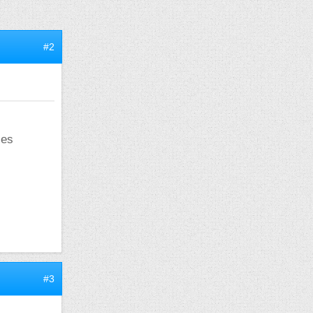
#2
les
#3