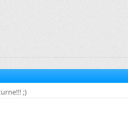
rne!!! ;)