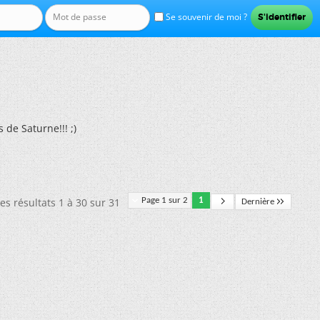
Se souvenir de moi ?
 de Saturne!!! ;)
es résultats 1 à 30 sur 31
Page 1 sur 2
1
Dernière