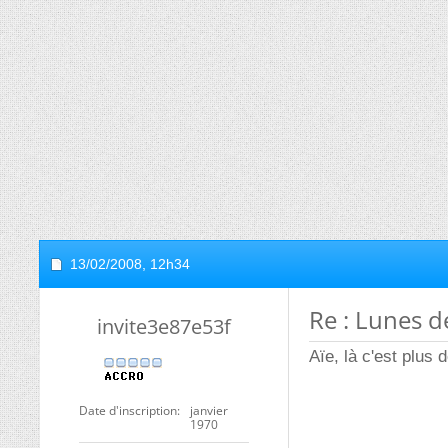
13/02/2008,
12h34
Re : Lunes de
invite3e87e53f
Aïe, là c'est plus 
Date d'inscription
janvier
1970