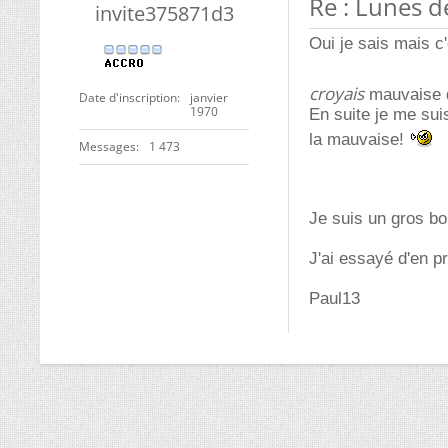
Re : Lunes de
invite375871d3
Oui je sais mais c
croyais
mauvaise d
Date d'inscription
janvier
1970
En suite je me sui
la mauvaise!
Messages
1 473
Je suis un gros bo
J'ai essayé d'en p
Paul13