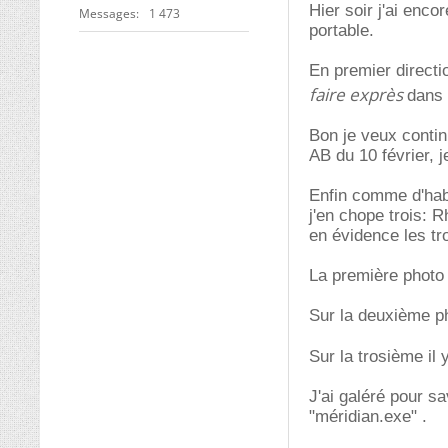
Hier soir j'ai enco
Messages
1 473
portable.
En premier directi
faire exprès
dans 
Bon je veux contin
AB du 10 février, 
Enfin comme d'hab 
j'en chope trois: 
en évidence les tro
La première photo e
Sur la deuxième ph
Sur la trosième il 
J'ai galéré pour sa
"méridian.exe" .