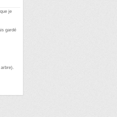
 que je
ais gardé
 arbre).