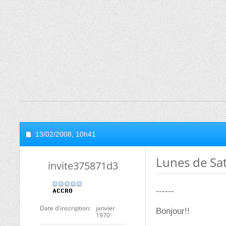
13/02/2008,
10h41
Lunes de Satu
invite375871d3
------
Date d'inscription
janvier
Bonjour!!
1970