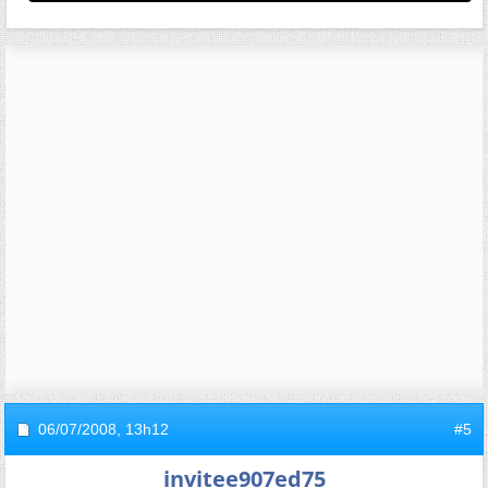
06/07/2008,
13h12
#5
invitee907ed75