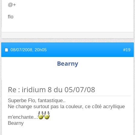
@+
flo
08/07/2008,
20h05
#19
Bearny
Re : iridium 8 du 05/07/08
Superbe Flo, fantastique..
Ne change surtout pas la couleur, ce côté acryllique
m'enchante...
Bearny