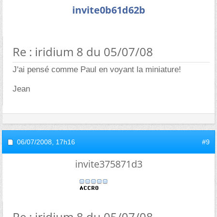
invite0b61d62b
Re : iridium 8 du 05/07/08
J'ai pensé comme Paul en voyant la miniature!
Jean
06/07/2008,
17h16
#9
invite375871d3
Re : iridium 8 du 05/07/08