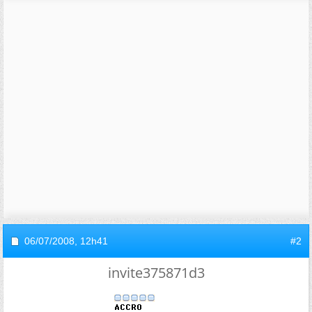
06/07/2008,
12h41
#2
invite375871d3