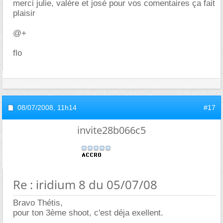
merci julie, valère et josé pour vos comentaires ça fait
plaisir
@+
flo
08/07/2008,
11h14
#17
invite28b066c5
Re : iridium 8 du 05/07/08
Bravo Thétis,
pour ton 3ème shoot, c'est déja exellent.