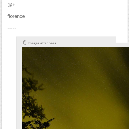
@+
florence
-----
Images attachées