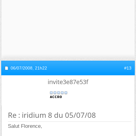
06/07/2008,
21h22
#13
invite3e87e53f
Re : iridium 8 du 05/07/08
Salut Florence,