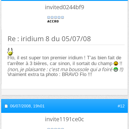
invited0244bf9
Re : iridium 8 du 05/07/08
Flo, il est super ton premier iridium ! T’as bien fait de
t'arrêter à 3 bières, car sinon, il sortait du champ
!!
(non, je plaisante : c'est ma boussole qui a foiré
!!)
Vraiment extra ta photo : BRAVO Flo !!!
06/07/2008,
19h01
#12
invite1191ce0c