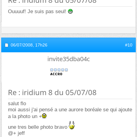
Ouuuuf! Je suis pas seul!
06/07/2008,
17h26
#10
invite35dba04c
Re : iridium 8 du 05/07/08
salut flo
moi aussi j'ai pensé a une aurore boréale se qui ajoute
a la photo un +
une tres belle photo bravo
@+ jeff