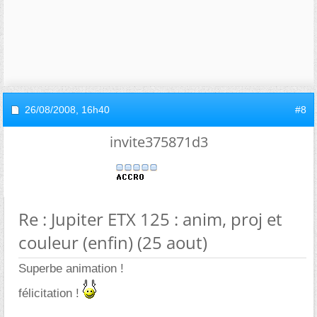
26/08/2008,
16h40
#8
invite375871d3
Re : Jupiter ETX 125 : anim, proj et
couleur (enfin) (25 aout)
Superbe animation !
félicitation !