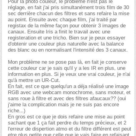
Pour la photo couleur, le problème n'est pas le
réglage, en fait j'ai pris simultanément trois film de 30
sec derrière chacun des filtres et sans refaire la mise
au point. Ensuite avec chaque film, j'ai traité par
registax de la même façon pour obtenir 3 images de
canaux. Ensuite Iris a finit le travail avec une
registeration et une tricho. Bien sur je peux essayer
d'obtenir une couleur plus naturelle avec la balance
des blanc ou en normalisant l'intensité des 3 canaux.
Mon problème ne se pose pas là, en fait je conserve
cette couleur car je sais qu'il y a les IR en plus, une
information en plus. Si je veux une vrai couleur, je n'ai
qu'à mettre un UR-Cut.
En fait, est ce que quelqu'un a déja réalisé une image
RGB avec une webcam monochrome, sans moteur, et
sans roue à filtre et avec des filtres afaucaux?? (oui
j'aime la complication mais je ne suis pas encore
riche...)
En gros est ce que je dois refaire une mise au point
sachant que 1 ça fait perdre du temps précieux, et 2
l'erreur de dispertion atmo et du filtre différent est peut
etre plus petite que celle que je vais faire en refaisant