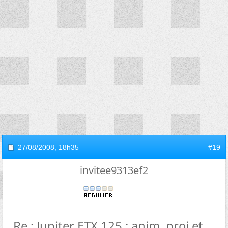
27/08/2008,
18h35
#19
invitee9313ef2
Re : Jupiter ETX 125 : anim, proj et