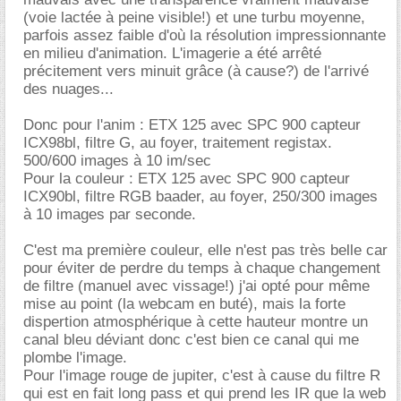
(voie lactée à peine visible!) et une turbu moyenne,
parfois assez faible d'où la résolution impressionnante
en milieu d'animation. L'imagerie a été arrêté
précitement vers minuit grâce (à cause?) de l'arrivé
des nuages...
Donc pour l'anim : ETX 125 avec SPC 900 capteur
ICX98bl, filtre G, au foyer, traitement registax.
500/600 images à 10 im/sec
Pour la couleur : ETX 125 avec SPC 900 capteur
ICX90bl, filtre RGB baader, au foyer, 250/300 images
à 10 images par seconde.
C'est ma première couleur, elle n'est pas très belle car
pour éviter de perdre du temps à chaque changement
de filtre (manuel avec vissage!) j'ai opté pour même
mise au point (la webcam en buté), mais la forte
dispertion atmosphérique à cette hauteur montre un
canal bleu déviant donc c'est bien ce canal qui me
plombe l'image.
Pour l'image rouge de jupiter, c'est à cause du filtre R
qui est en fait long pass et qui prend les IR que la web