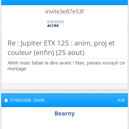
invite3e87e53f
Re : Jupiter ETX 125 : anim, proj et
couleur (enfin) (25 aout)
Ahhh mais fallait le dire avant ! Nan, jamais essayé ce
montage.
27/08/2008,
15h05
#18
Bearny