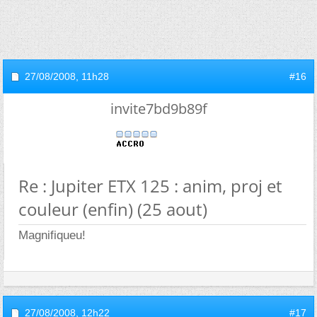
27/08/2008,
11h28
#16
invite7bd9b89f
Re : Jupiter ETX 125 : anim, proj et
couleur (enfin) (25 aout)
Magnifiqueu!
27/08/2008,
12h22
#17