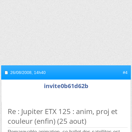
26/08/2008,
14h40
#4
invite0b61d62b
Re : Jupiter ETX 125 : anim, proj et
couleur (enfin) (25 aout)
Remarquable animation, ce ballet des satellites est