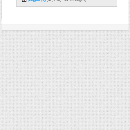
projgrid.jpg‎
(62,9 Ko, 100 affichages)