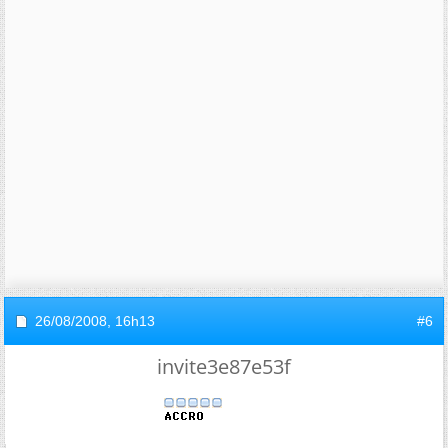
26/08/2008,
16h13
#6
invite3e87e53f