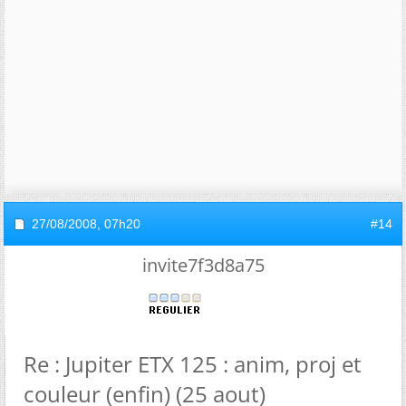
27/08/2008,
07h20
#14
invite7f3d8a75
Re : Jupiter ETX 125 : anim, proj et
couleur (enfin) (25 aout)