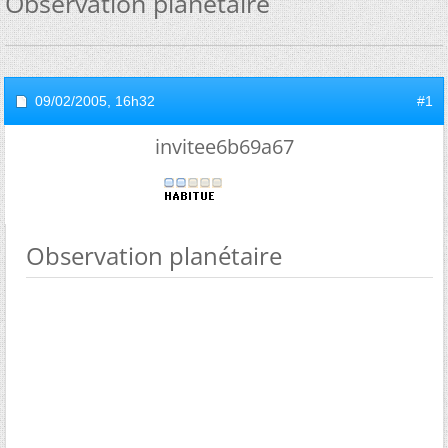
Observation planétaire
09/02/2005,
16h32
#1
invitee6b69a67
Observation planétaire