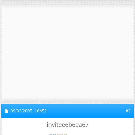
09/02/2005,
16h52
#2
invitee6b69a67