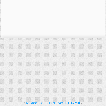
«
Meade
|
Observer avec 1 150/750
»