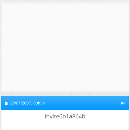
20/07/2007,
09h34
#4
invite6b1a864b