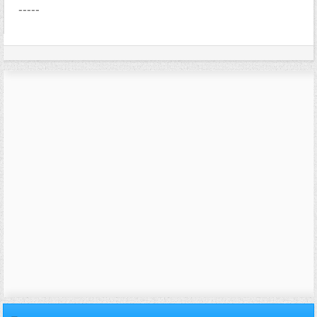
-----