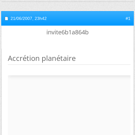
21/06/2007,
23h42
#1
invite6b1a864b
Accrétion planétaire