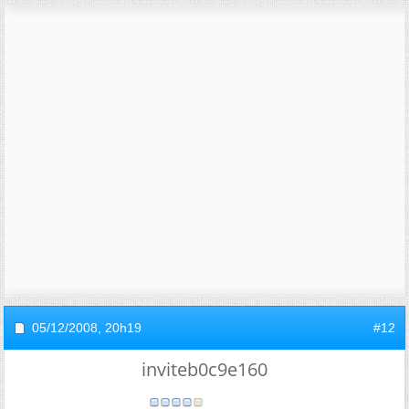
05/12/2008,
20h19
#12
inviteb0c9e160