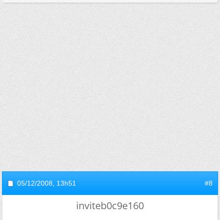
05/12/2008,
13h51
#8
inviteb0c9e160