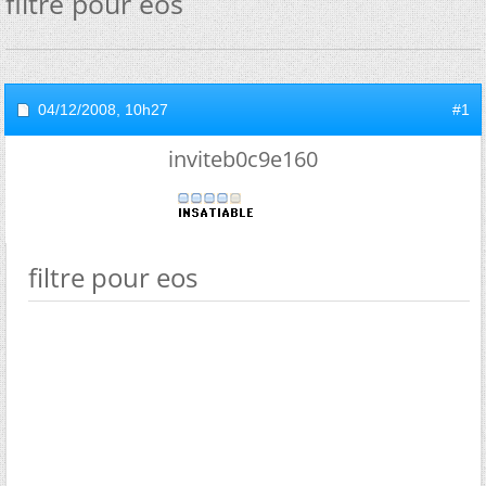
filtre pour eos
04/12/2008,
10h27
#1
inviteb0c9e160
filtre pour eos