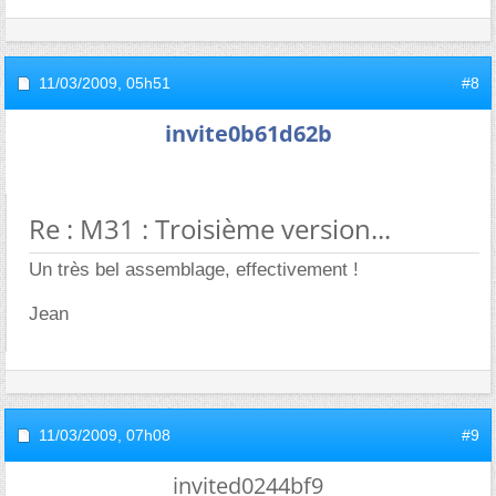
11/03/2009,
05h51
#8
invite0b61d62b
Re : M31 : Troisième version...
Un très bel assemblage, effectivement !
Jean
11/03/2009,
07h08
#9
invited0244bf9