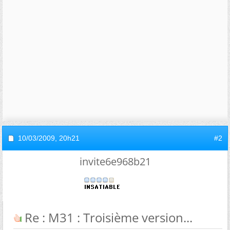
10/03/2009,
20h21
#2
invite6e968b21
Re : M31 : Troisième version...