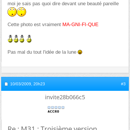
moi je sais pas quoi dire devant une beauté pareille
Cette photo est vraiment
MA-GNI-FI-QUE
Pas mal du tout l'idée de la lune
10/03/2009,
20h23
#3
invite28b066c5
Re : M31 : Troisième version...