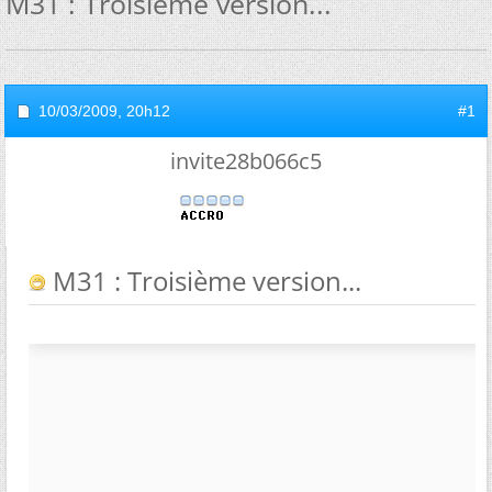
M31 : Troisième version...
10/03/2009,
20h12
#1
invite28b066c5
M31 : Troisième version...