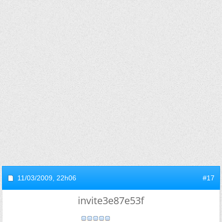
11/03/2009,
22h06
#17
invite3e87e53f