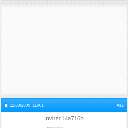
11/03/2009,
11h01
#12
invitec14a716b