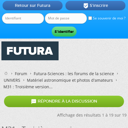
Retour sur Futura
S'inscrire

Se souvenir de moi ?
Forum
Futura-Sciences : les forums de la science
UNIVERS
Matériel astronomique et photos d'amateurs
M31 : Troisième version...

RÉPONDRE À LA DISCUSSION
Affichage des résultats 1 à 19 sur 19