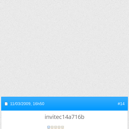
11/03/2009,
16h50
#14
invitec14a716b