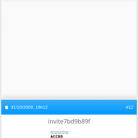
31/10/2009,
19h12
#12
invite7bd9b89f