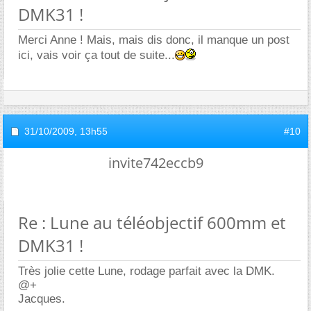
DMK31 !
Merci Anne ! Mais, mais dis donc, il manque un post
ici, vais voir ça tout de suite...
31/10/2009,
13h55
#10
invite742eccb9
Re : Lune au téléobjectif 600mm et
DMK31 !
Très jolie cette Lune, rodage parfait avec la DMK.
@+
Jacques.