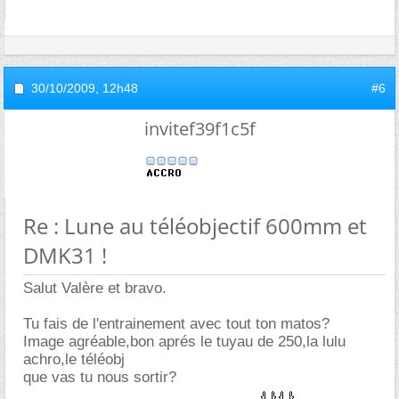
30/10/2009,
12h48
#6
invitef39f1c5f
Re : Lune au téléobjectif 600mm et
DMK31 !
Salut Valère et bravo.
Tu fais de l'entrainement avec tout ton matos?
Image agréable,bon aprés le tuyau de 250,la lulu
achro,le téléobj
que vas tu nous sortir?