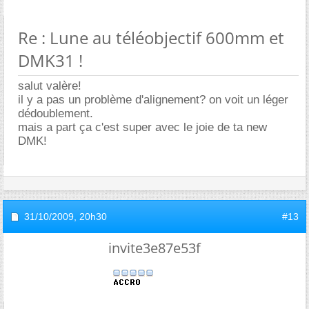
Re : Lune au téléobjectif 600mm et
DMK31 !
salut valère!
il y a pas un problème d'alignement? on voit un léger
dédoublement.
mais a part ça c'est super avec le joie de ta new
DMK!
31/10/2009,
20h30
#13
invite3e87e53f