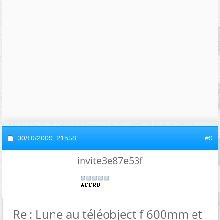
30/10/2009,
21h58
#9
invite3e87e53f
Re : Lune au téléobjectif 600mm et