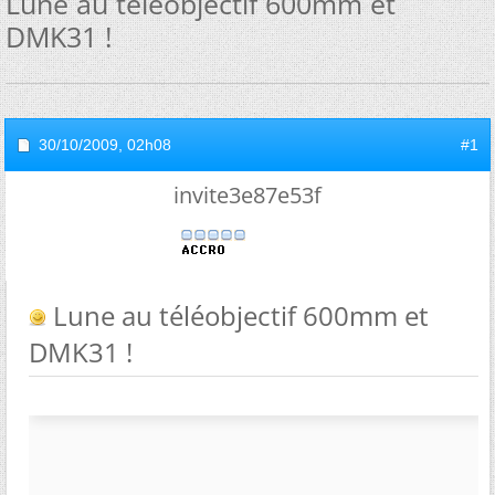
Lune au téléobjectif 600mm et
DMK31 !
30/10/2009,
02h08
#1
invite3e87e53f
Lune au téléobjectif 600mm et
DMK31 !