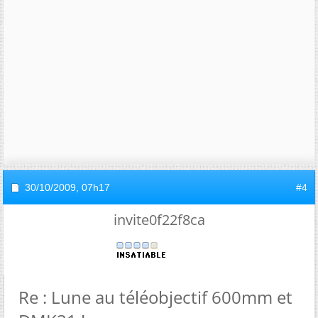
30/10/2009,
07h17
#4
invite0f22f8ca
Re : Lune au téléobjectif 600mm et