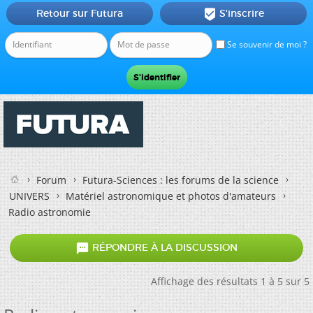
Retour sur Futura
S'inscrire

Se souvenir de moi ?
Forum
Futura-Sciences : les forums de la science
UNIVERS
Matériel astronomique et photos d'amateurs
Radio astronomie

RÉPONDRE À LA DISCUSSION
Affichage des résultats 1 à 5 sur 5