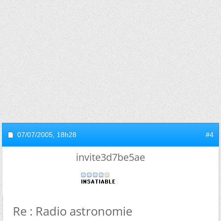
07/07/2005,
18h28
#4
invite3d7be5ae
Re : Radio astronomie