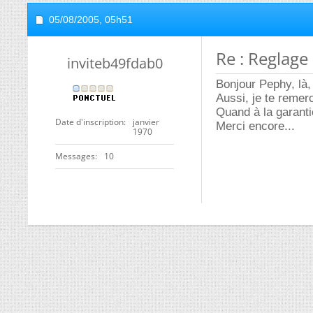
05/08/2005,
05h51
Re : Reglage 
inviteb49fdab0
Bonjour Pephy, là,
Aussi, je te remer
Quand à la garantie
Date d'inscription
janvier
Merci encore...
1970
Messages
10