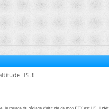
ltitude HS !!!
e, le rouage du réglage d'altitude de mon ETX est HS, il pièt