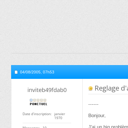
04/08/2005,
07h53
Reglage d'a
inviteb49fdab0
------
Date d'inscription
janvier
Bonjour,
1970
J'ai un big problèm
Messages
10