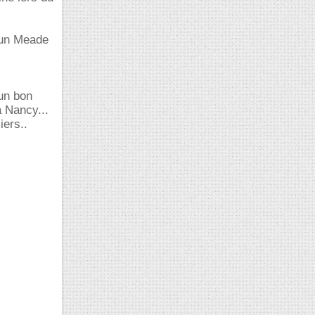
d'un Meade
 un bon
à Nancy...
ers..