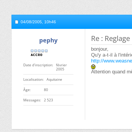
04/08/2005,
10h46
Re : Reglage 
pephy
bonjour,
Qu'y a-t-il à l'inté
http://www.weasne
Date d'inscription
février
2005
Attention quand m
Localisation
Aquitaine
ge
80
Messages
2 523