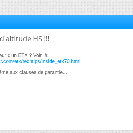
d'altitude HS !!!
rieur d'un ETX ? Voir là:
r.com/etx/techtips/inside_etx70.html
ême aux clauses de garantie...