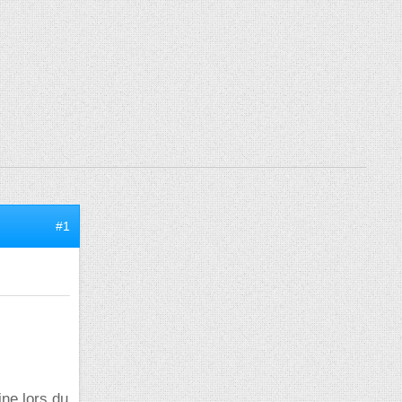
#1
ine lors du