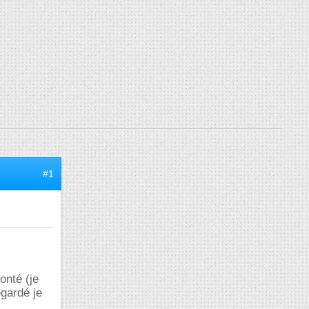
#1
onté (je
egardé je