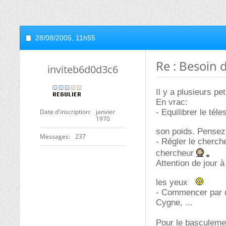
28/08/2005,
11h55
Re : Besoin 
inviteb6d0d3c6
Il y a plusieurs pe
En vrac:
Date d'inscription
janvier
- Equilibrer le tél
1970
son poids. Pensez 
Messages
237
- Régler le cherche
chercheur
Attention de jour 
les yeux
- Commencer par de
Cygne, ...
Pour le basculement