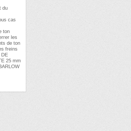
t du
tous cas
e ton
rrer les
nts de ton
es freins
E DE
TE 25 mm
A BARLOW