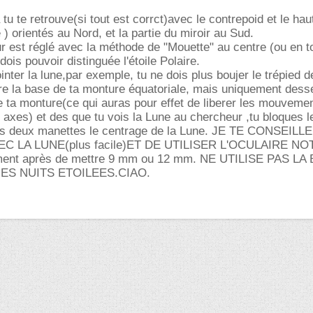
tu te retrouve(si tout est corrct)avec le contrepoid et le hau
 ) orientés au Nord, et la partie du miroir au Sud.
ur est réglé avec la méthode de "Mouette" au centre (ou en 
ois pouvoir distinguée l'étoile Polaire.
inter la lune,par exemple, tu ne dois plus boujer le trépied d
ire la base de ta monture équatoriale, mais uniquement desse
e ta monture(ce qui auras pour effet de liberer les mouveme
 axes) et des que tu vois la Lune au chercheur ,tu bloques l
 les deux manettes le centrage de la Lune. JE TE CONSEILL
 LA LUNE(plus facile)ET DE UTILISER L'OCULAIRE NO
ment après de mettre 9 mm ou 12 mm. NE UTILISE PAS L
ES NUITS ETOILEES.CIAO.