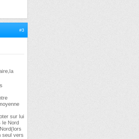
#3
ire,la
es
ntre
r moyenne
oter sur lui
s le Nord
 Nord(lors
n seul vers