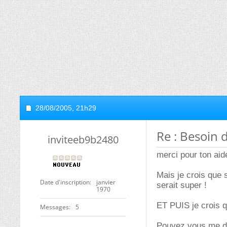
28/08/2005,
21h29
Re : Besoin 
inviteeb9b2480
merci pour ton aide
Mais je crois que 
Date d'inscription
janvier
serait super !
1970
ET PUIS je crois q
Messages
5
Pouvez vous me dir