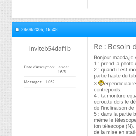
28/08/2005,
15h08
Re : Besoin 
inviteb54daf1b
Bonjour macda,je v
1 : prend la photo
Date d'inscription
janvier
2 : quand il est mo
1970
partie haute du tub
Messages
1 062
3
erpendiculaire 
contrepoids.
4 : ta monture equ
ecrou,tu dois le d
de l'inclinaison de
5 : dans la partie b
même le télescope 
ton télescope (N). 
de la mise en stati