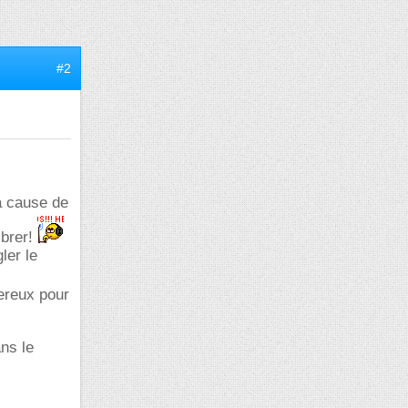
#2
 à cause de
ibrer!
ler le
gereux pour
ns le