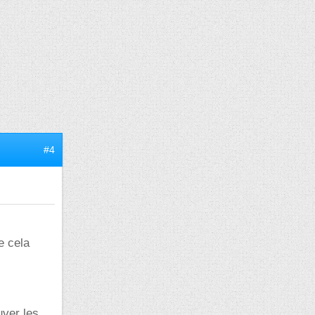
#4
e cela
uver les