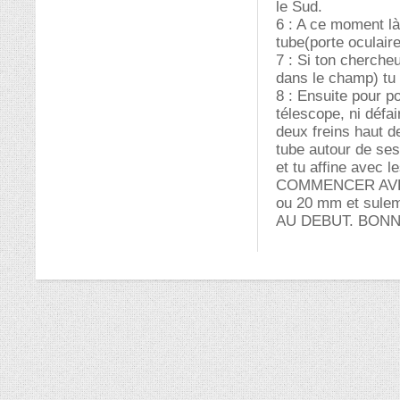
le Sud.
6 : A ce moment là 
tube(porte oculaire
7 : Si ton cherche
dans le champ) tu d
8 : Ensuite pour po
télescope, ni défa
deux freins haut d
tube autour de ses
et tu affine avec
COMMENCER AVEC
ou 20 mm et sule
AU DEBUT. BONN