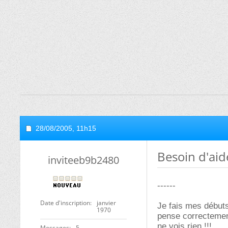
28/08/2005,
11h15
Besoin d'ai
inviteeb9b2480
------
Date d'inscription
janvier
Je fais mes débuts
1970
pense correctement
ne vois rien !!!
Messages
5