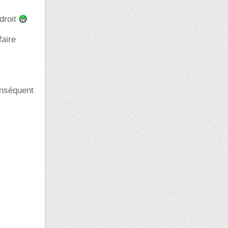
ndroit
faire
onséquent