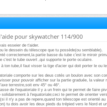
d'aide pour skywatcher 114/900
ais esseier de t'aider.
 ou le dessein du télescope que tu possède(ou semblable).
nté correctement,la partie basse du tube c'est le miroir prima
e c'est le tube ouvert ,qui supporte le porte oculaire.
à ton tube,il faut visser la tige d'acier qui doit porter le ou l
atoriale comporte sur les deus cotés un boulon avec son co
évisser pour pouvoir afficher sur la partie graduée, la valeu
 l'axe terrestre,soit env 45° ou 46°.
asse de l'equatoriale il y a un frein qui te permet de faire piv
solidairement à l'equatoriale;ceci te permet de orienter ver
(si il n'y a pas de repere,quand ton télescope est orienté au
on) tu dois avoir les deux pieds du trépied vers le Nord et u