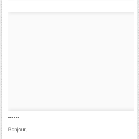
------
Bonjour,