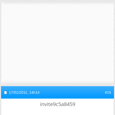
17/01/2011,
14h14
#15
invite9c5a8459