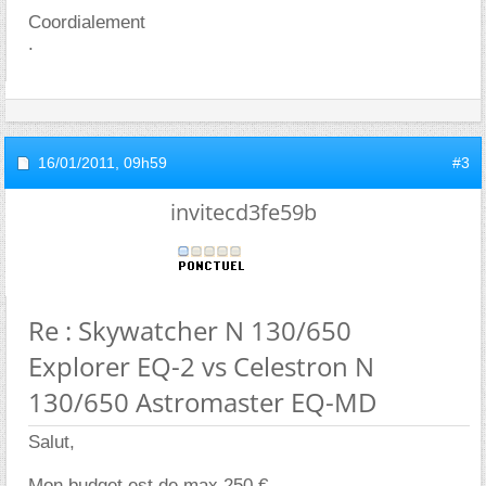
Coordialement
.
16/01/2011,
09h59
#3
invitecd3fe59b
Re : Skywatcher N 130/650
Explorer EQ-2 vs Celestron N
130/650 Astromaster EQ-MD
Salut,
Mon budget est de max 250