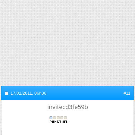
17/01/2011,
06h36
#11
invitecd3fe59b