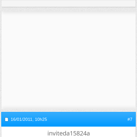
16/01/2011,
10h25
#7
inviteda15824a