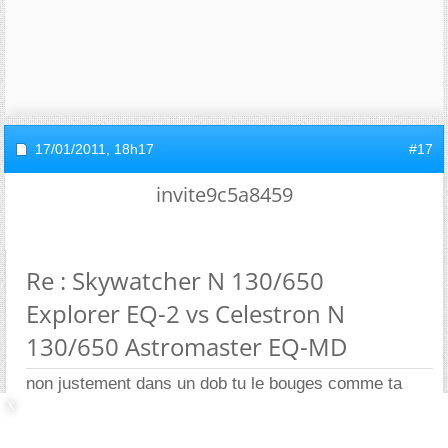
17/01/2011,
18h17
#17
invite9c5a8459
Re : Skywatcher N 130/650
Explorer EQ-2 vs Celestron N
130/650 Astromaster EQ-MD
non justement dans un dob tu le bouges comme ta
main rien à régler