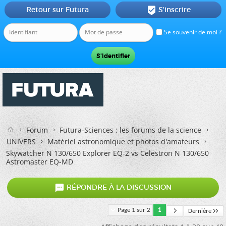
Retour sur Futura
S'inscrire

Se souvenir de moi ?
Forum
Futura-Sciences : les forums de la science
UNIVERS
Matériel astronomique et photos d'amateurs
Skywatcher N 130/650 Explorer EQ-2 vs Celestron N 130/650
Astromaster EQ-MD

RÉPONDRE À LA DISCUSSION
Page 1 sur 2
1
Dernière