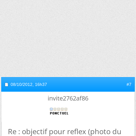
08/10/2012,
16h37
#7
invite2762af86
Re : objectif pour reflex (photo du