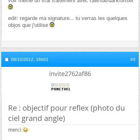
voir meme un vrai traitement avec raw/flat/dark/offset
edit: regarde ma signature... tu verras les quelques
objos que j'utilise
08/10/2012,
16h01
#3
invite2762af86
Re : objectif pour reflex (photo du
ciel grand angle)
merci