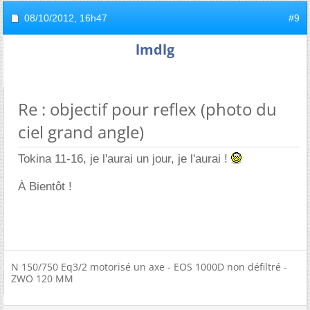
08/10/2012,
16h47
#9
lmdlg
Re : objectif pour reflex (photo du
ciel grand angle)
Tokina 11-16, je l'aurai un jour, je l'aurai !
À Bientôt !
N 150/750 Eq3/2 motorisé un axe - EOS 1000D non défiltré -
ZWO 120 MM