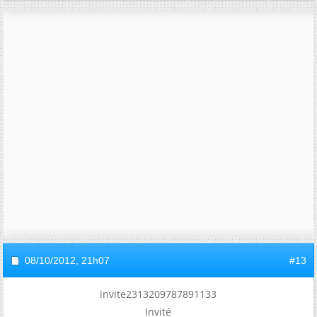
08/10/2012,
21h07
#13
invite2313209787891133
Invité