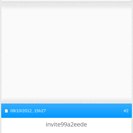
08/10/2012,
15h27
#2
invite99a2eede