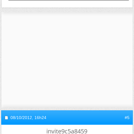
08/10/2012,
16h24
#5
invite9c5a8459