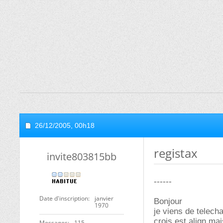
26/12/2005,
00h18
registax
invite803815bb
------
Date d'inscription
janvier
Bonjour
1970
je viens de telecha
crois est align mai
Messages
115