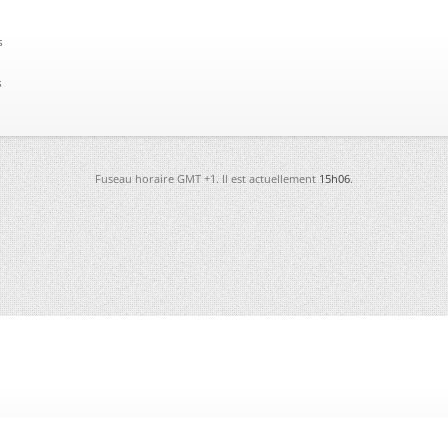
s
s
Fuseau horaire GMT +1. Il est actuellement
15h06
.
-
Futura
-
Archives
-
Conso
-