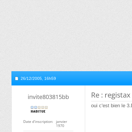
26/12/2005,
16h59
Re : registax
invite803815bb
oui c'est bien le 
Date d'inscription
janvier
1970