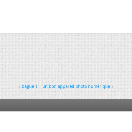
«
bague T
|
un bon appareil photo numérique
»
s