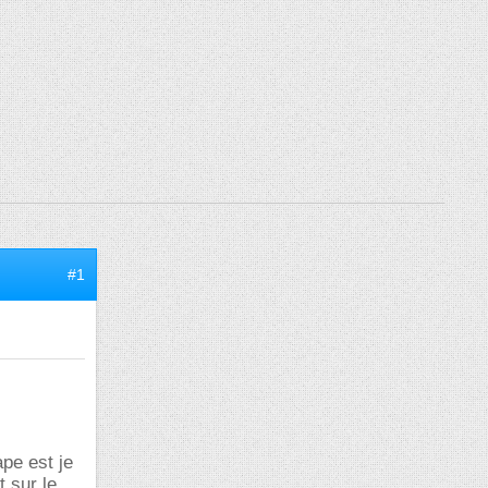
#1
ape est je
t sur le