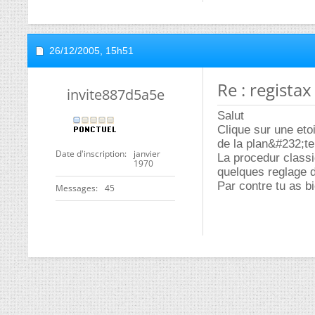
26/12/2005,
15h51
Re : registax
invite887d5a5e
Salut
Clique sur une etoil
de la plan&#232;te 
Date d'inscription
janvier
La procedur classiq
1970
quelques reglage d
Par contre tu as b
Messages
45