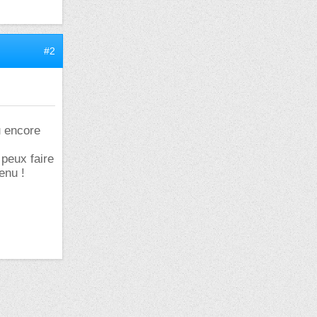
#2
ou encore
 peux faire
enu !