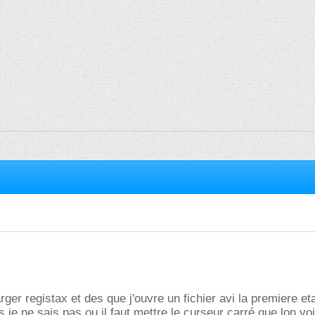
rger registax et des que j'ouvre un fichier avi la premiere et
s je ne sais pas ou il faut mettre le curseur carré que lon voi